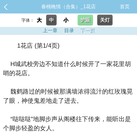
春桃晚情（合集）_1花店
首页
大
中
小
护眼
关灯
字体：
上一章
目录
下一页
1花店 (第1/4页)
H城武校旁边不知道什么时候开了一家花里胡
哨的花店。
魏鹤路过的时候被那满墙浓得流汁的红玫瑰晃
了眼，神使鬼差地走了进去。
“哒哒哒”地脚步声从阁楼往下传来，能听出是
个脚步轻盈的女人。