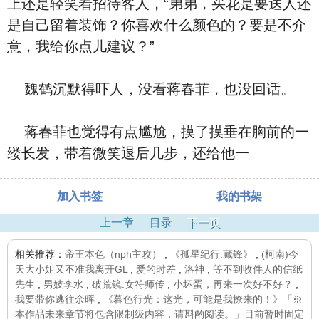
上还是轻笑着招待客人，“弟弟，买花是要送人还
是自己留着装饰？你喜欢什么颜色的？要是不介
意，我给你点儿建议？”
魏鹤沉默得吓人，没看蒋春菲，也没回话。
蒋春菲也觉得有点尴尬，摸了摸垂在胸前的一
缕长发，带着微笑退后几步，还给他一
加入书签
我的书架
上一章
目录
下一页
相关推荐：
帝王本色（nph主攻）
,
《孤星纪行:藏锋》
,
(柯南)今
天大小姐又不准我离开GL
,
爱的时差
,
洛神
,
等不到收件人的信纸
先生
,
男妓李水
,
破荒镜.女符师传
,
小坏蛋，再来一次好不好？
,
我要带你逃往余晖
,
《暮色行光：这光，可能是我撩来的！》「※
本作品未来章节将包含限制级内容，请斟酌阅读。」目前暂时固定