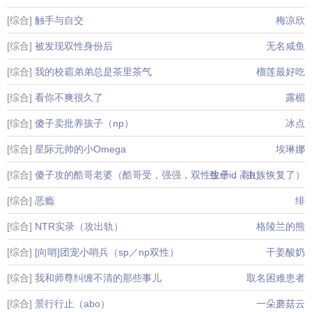
[综合]
触手与自交
梅凉欣
[综合]
被发现双性身份后
无名咸鱼
[综合]
我的校霸弟弟总是茶里茶气
榴莲最好吃
[综合]
看你不爽很久了
露楣
[综合]
傻子卖批养孩子（np）
冰点
[综合]
星际元帅的小Omega
埃琳娜
[综合]
傻子攻的酷哥老婆（酷哥受，强强，双性生子，高h）
致命id（虫族恢复了）
[综合]
恶瘾
绯
[综合]
NTR实录（攻出轨）
格陵兰的熊
[综合]
[向哨]团宠小哨兵（sp／np双性）
干姜酸奶
[综合]
我和师尊纠缠不清的那些事儿
取名困难患者
[综合]
景行行止（abo）
一朵蘑菇云