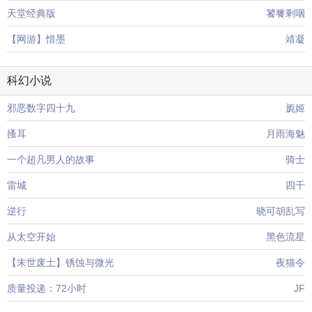
天堂经典版
饕餮剩咽
【网游】惜墨
靖凝
科幻小说
邪恶数字四十九
旎姬
搔耳
月雨海魅
一个超凡男人的故事
骑士
雷城
四千
逆行
晓可胡乱写
从太空开始
黑色流星
【末世废土】锈蚀与微光
夜猫令
质量投递：72小时
JF