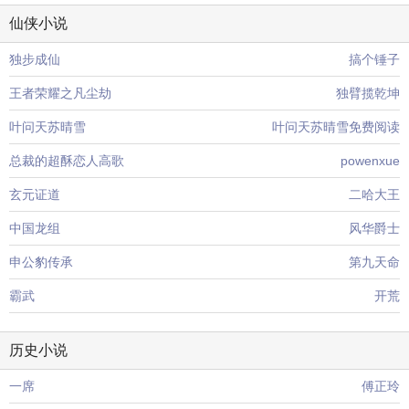
仙侠小说
独步成仙
搞个锤子
王者荣耀之凡尘劫
独臂揽乾坤
叶问天苏晴雪
叶问天苏晴雪免费阅读
总裁的超酥恋人高歌
powenxue
玄元证道
二哈大王
中国龙组
风华爵士
申公豹传承
第九天命
霸武
开荒
历史小说
一席
傅正玲