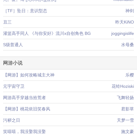
［TF］坠日：意识型态
神剑
丑三
昨天KiNO
灌篮高手同人 《与你安好》流川x自创角色 BG
joggingislife
S级普通人
水母桑
网游小说
【网游】如何攻略城主大神
乐樱
元宇宙守卫
花铃Hoziski
网游高手穿越当拾荒者
飞舞轻扬
【网游】桃花依旧笑春风
君影草
污秽之日
天梦一雪
笑嘻嘻，我没娶我没娶
施文豪