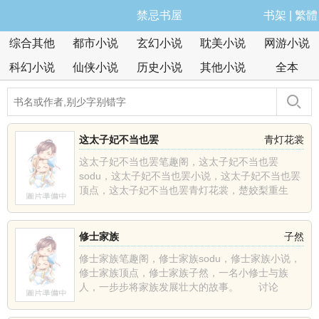
禁忌书屋
书架
|
繁體
综合其他
都市小说
玄幻小说
耽美小说
网游小说
科幻小说
仙侠小说
历史小说
其他小说
全本
这太子妃不当也罢
青灯花裳
这太子妃不当也罢笔趣阁，这太子妃不当也罢
sodu，这太子妃不当也罢小说，这太子妃不当也罢
顶点，这太子妃不当也罢青灯花裳，楚姣梨重生
了，上辈子含恨而死......
修士家族
子然
修士家族笔趣阁，修士家族sodu，修士家族小说，
修士家族顶点，修士家族子然，一名小修士与族
人，一步步将家族发展壮大的故事。 讨论
群:1628457......