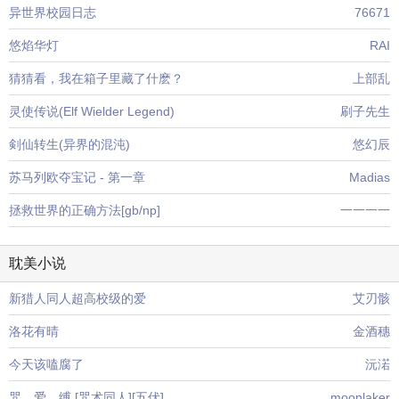
异世界校园日志
76671
悠焰华灯
RAI
猜猜看，我在箱子里藏了什麽？
上部乱
灵使传说(Elf Wielder Legend)
刷子先生
剣仙转生(异界的混沌)
悠幻辰
苏马列欧夺宝记 - 第一章
Madias
拯救世界的正确方法[gb/np]
一一一一
耽美小说
新猎人同人超高校级的爱
艾刃骸
洛花有晴
金酒穗
今天该嗑腐了
沅渃
咒。爱。缚 [咒术同人][五伏]
moonlaker