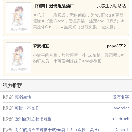
［柯南］迷情混乱酒厂
一只养生的咕咕咕
＃总攻，一堆私设，无时间线，为rou而rou＃更新
随缘＃尽量不ooc，但说实话，注定ooc（嘿嘿）＃
实验体Gin，白→黑景光（卧底失败＋被洗脑），
从......
荤素相宜
popo8552
小故事的合集，甜甜蜜蜜，小rou怡情。漫画师X生
物研究员（小可爱利落妹子and徐徐图 .........
强力推荐
[综合]
懦弱如他
没有名字
[综合]
可惜，不是你
Lavender
[综合]
强制配对之秘书难当
eindruck
[综合]
将军的清冷夫君被干成yin妻？！（双性，高H）
DesireT