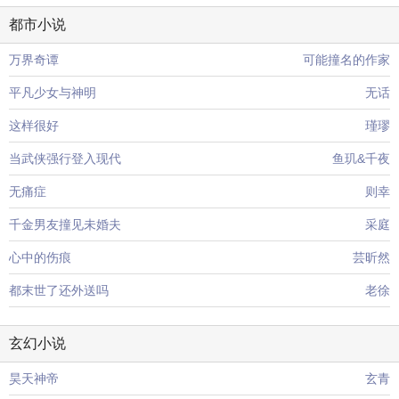
都市小说
万界奇谭
可能撞名的作家
平凡少女与神明
无话
这样很好
瑾璆
当武侠强行登入现代
鱼玑&千夜
无痛症
则幸
千金男友撞见未婚夫
采庭
心中的伤痕
芸昕然
都末世了还外送吗
老徐
玄幻小说
昊天神帝
玄青