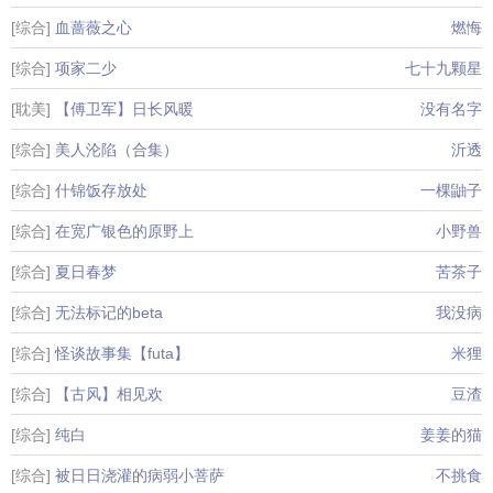
[综合]
血蔷薇之心
燃悔
[综合]
项家二少
七十九颗星
[耽美]
【傅卫军】日长风暖
没有名字
[综合]
美人沦陷（合集）
沂透
[综合]
什锦饭存放处
一棵鼬子
[综合]
在宽广银色的原野上
小野兽
[综合]
夏日春梦
苦茶子
[综合]
无法标记的beta
我没病
[综合]
怪谈故事集【futa】
米狸
[综合]
【古风】相见欢
豆渣
[综合]
纯白
姜姜的猫
[综合]
被日日浇灌的病弱小菩萨
不挑食