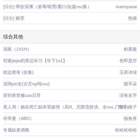
[综合]
孽欲深渊（凌辱/暗黑/重口/短篇rou集）
mamiyasai
[综合]
赎罪
热猫
综合其他
溺夜（1V1H）
粉蔷薇
邻家jiejie的禁忌补习【年下1v1】
色即是空
枕边密录 (合集)
玉荷冰绿
深闺yin女(古言np纯rou)
猫耳朵
穿到兽世被cao日常
没有名字
美人局：她在死亡副本里纵情（高H、无限流扮演、全rou、推理）
广陵小娘子
夺帝妻（ABO）
独角兽
专属奴隶调教
哈哈哈哈哈