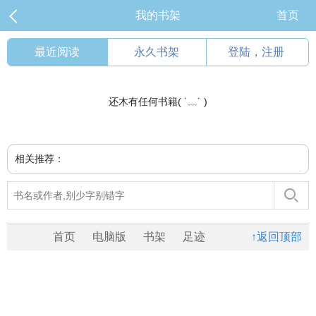
我的书架
首页
最近阅读
永久书架
登陆，注册
还木有任何书籍( ˙﹏˙ )
相关推荐：
首页
电脑版
书架
足迹
↑返回顶部