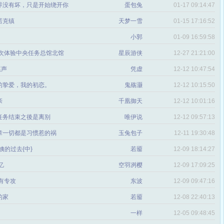
界没有坏，只是开始绕开你
蛋包兔
01-17 09:14:47
诺克镇
天梦一雪
01-15 17:16:52
小郭
01-09 16:59:58
初次体验中央任务总馆北馆
星辰游侠
12-27 21:21:00
尾声
凭虚
12-12 10:47:54
的挚爱，我的初恋。
鬼殇灏
12-12 10:15:50
亲
千凰御天
12-12 10:01:16
任务结束之後是离别
唯伊说
12-12 09:57:13
章一切都是习惯惹的祸
玉兔包子
12-11 19:30:48
姨的过去{中}
若靥
12-09 18:14:27
忆
空羽冽樱
12-09 17:09:25
叶有专攻
东波
12-09 09:47:16
的家
若靥
12-08 22:40:13
一样
12-05 09:48:45