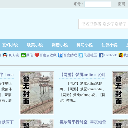
账号：
密码
玄幻小说
耽美小说
网游小说
科幻小说
仙侠小说
网
QQ好友
微信
百度云收藏
百度贴吧
天涯社区
Facebook
我
伴
Lena
【网游】梦魇online
沁叶
蒙伴星恒
【网游】梦魇online笔趣
，蒙蒙伴
阁，【网游】梦魇onlinesodu，
雨，蒙蒙
【网游】梦魇online小说，【网
细雨，蒙
游】梦魇......
静默两下
赛尔号平行时空
墨夜倾雪