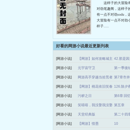
有一点不对劲
这样子的大冒险
对劲笔趣阁，这样子
有一点不对劲sodu，
大冒险有一点不对劲
样子......
好看的网游小说最近更新列表
[网游小说]
【网游】如何攻略城主
42.那是
大神
[网游小说]
元宇宙守卫
第一季後续
[网游小说]
网游高手穿越当拾荒者
第7章市
[网游小说]
【网游】桃花依旧笑春
126.除夕
风
[网游小说]
污秽之日
第6章:回
[网游小说]
笑嘻嘻，我没娶我没娶
第五章
[网游小说]
天堂经典版
第二十四
[网游小说]
【网游】惜墨
10