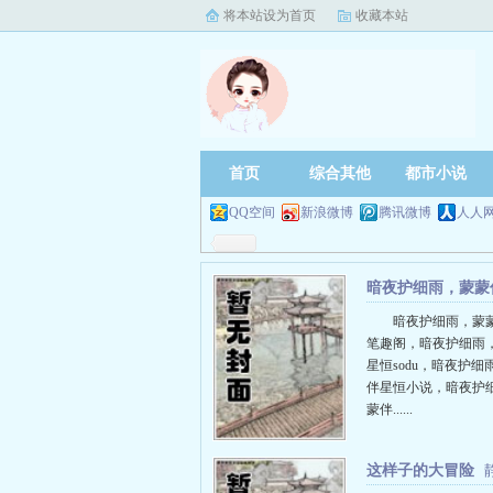
将本站设为首页
收藏本站
首页
综合其他
都市小说
QQ空间
新浪微博
腾讯微博
人人
暗夜护细雨，蒙蒙
星恒
暗夜护细雨，蒙
笔趣阁，暗夜护细雨
星恒sodu，暗夜护细
伴星恒小说，暗夜护
蒙伴......
这样子的大冒险