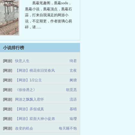
凰羲笔趣阁，凰羲sodu，
凰羲小说，凰羲顶点，凰羲石
蒜，打来自我满足的网游小
说，不定期更，作者玻璃心易
碎，请......
小说排行榜
[网游]
快意人生
绮君
[网游]
【网游】桃花依旧笑春风
玄夜
[网游]
【网游】1/2公主
阑塘
[网游]
《徐徐诱之》
朝觅觅
[网游]
网游之飘飘入君怀
流语
[网游]
【网游】弄假成真
慕晴
[网游]
【网游】双面大神小徒弟
瑜璎
[网游]
改变的机会
每天睡不饱