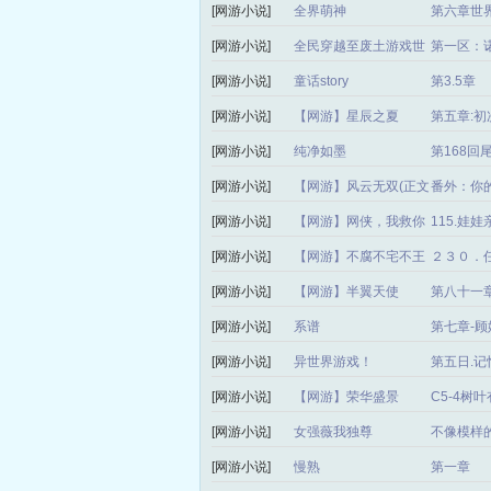
[网游小说]
全界萌神
第六章世
[网游小说]
全民穿越至废土游戏世
第一区：
界
[网游小说]
童话story
第3.5章
[网游小说]
【网游】星辰之夏
第五章:
[网游小说]
纯净如墨
第168回
[网游小说]
【网游】风云无双(正文
番外：你
完)
[网游小说]
【网游】网侠，我救你
115.娃娃
[网游小说]
【网游】不腐不宅不王
２３０．
道
[网游小说]
【网游】半翼天使
第八十一
[网游小说]
系谱
第七章-顾
[网游小说]
异世界游戏！
第五日.记
[网游小说]
【网游】荣华盛景
C5-4树
[网游小说]
女强薇我独尊
不像模样
[网游小说]
慢熟
第一章