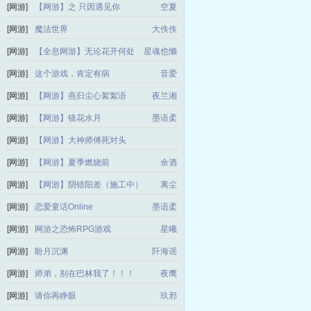
[网游]
【网游】之 只因遇见你
空夏
[网游]
魔法世界
大佚佚
[网游]
【全息网游】无论花开何处
星魂也懒
[网游]
这个游戏，肯定有病
音爱
[网游]
【网游】燕归尘心絮絮语
夜兰湘
[网游]
【网游】镜花水月
墨语柔
[网游]
【网游】大神师傅死对头
ㄇ男子YEEEE
[网游]
【网游】夏季燃烧前
余酒
[网游]
【网游】阴错阳差（施工中）
离尘
[网游]
恋爱童话Online
墨语柔
[网游]
网游之恐怖RPG游戏
星曦
[网游]
盼月沉渊
阡海谣
[网游]
师弟，别在巴林我了！！！
夜鹰
[网游]
请你再睁眼
玖邪