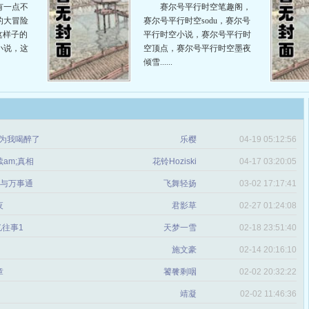
有一点不
赛尔号平行时空笔趣阁，
的大冒险
赛尔号平行时空sodu，赛尔号
这样子的
平行时空小说，赛尔号平行时
小说，这
空顶点，赛尔号平行时空墨夜
倾雪......
因为我喝醉了
乐樱
04-19 05:12:56
am;真相
花铃Hoziski
04-17 03:20:05
井与万事通
飞舞轻扬
03-02 17:17:41
夜
君影草
02-27 01:24:08
忆往事1
天梦一雪
02-18 23:51:40
施文豪
02-14 20:16:10
章
饕餮剩咽
02-02 20:32:22
靖凝
02-02 11:46:36