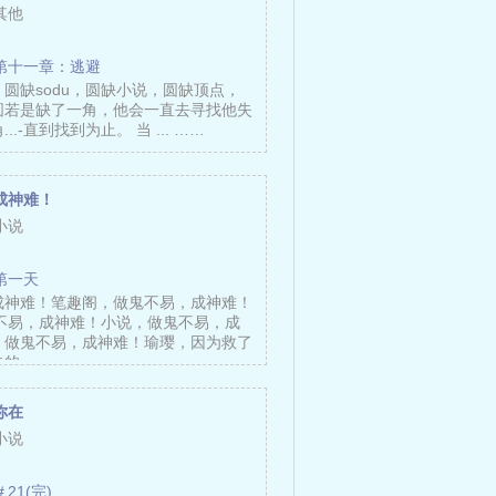
其他
第十一章：逃避
圆缺sodu，圆缺小说，圆缺顶点，
圆若是缺了一角，他会一直去寻找他失
..-直到找到为止。 当 ... ……
成神难！
小说
第一天
成神难！笔趣阁，做鬼不易，成神难！
鬼不易，成神难！小说，做鬼不易，成
，做鬼不易，成神难！瑜璎，因为救了
去的……
你在
小说
＃21(完)