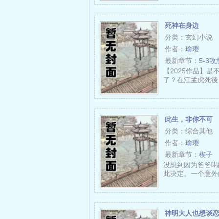
死神在身边
分类：玄幻小说
作者：
瑜璎
最新章节：
5-3敌
【2025作品】
了？在江孟虎死後，
此生，非你不可
分类：综合其他
作者：
瑜璎
最新章节：
楔子
没想到因为爸爸喝
此决定。一个意外的
神明大人也想谈