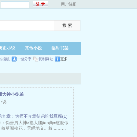
：
用户注册
历史小说
其他小说
临时书架
的搜狐
一键分享
复制网址
更多
面大神小徒弟
小说
第九章：为师不介意徒弟吃我豆腐(1)
：伪善男大神×抱大腿jian商=这麽假
校草嘴校花，天经地义。校 ...……