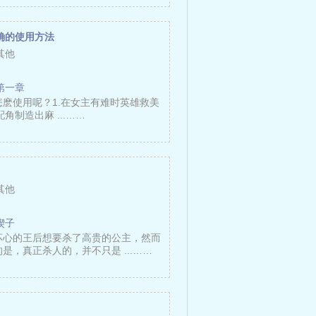
确的使用方法
其他
第一章
麽使用呢？1.在女主有难时英雄救美
配角制造出麻 ...……
其他
楔子
坏心的王后想要杀了高贵的公主，然而
是，真正杀人的，并不只是 ...……