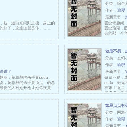
分类：综合
作者：
瑜璎
最新章节：
，被一道白光闪到之後，身上的
圆缺笔趣阁，
好了，这难道就是传 ...……
圆缺瑜璎，
去的那一个角.
做鬼不易，
分类：玄幻
作者：
瑜璎
他是谁？
最新章节：
趣阁，萌总裁的杀手妻sodu，
做鬼不易，
说，萌总裁的杀手妻顶点，萌总
sodu，做
最爱的人对她开枪让她命丧黄
神难！顶点
……
老奶奶而死
繁星点点有
分类：网游
作者：
瑜璎
最新章节：