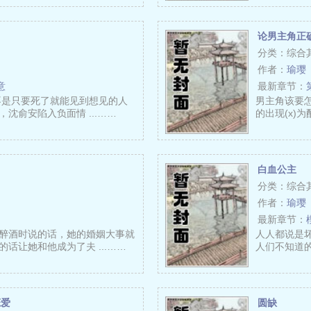
论男主角正
分类：综合
作者：
瑜璎
意
最新章节：
是不是只要死了就能见到想见的人
男主角该要怎
沈俞安陷入负面情 ...……
的出现(x)为
白血公主
分类：综合
作者：
瑜璎
最新章节：
醉酒时说的话，她的婚姻大事就
人人都说是
话让她和他成为了夫 ...……
人们不知道的
恋爱
圆缺