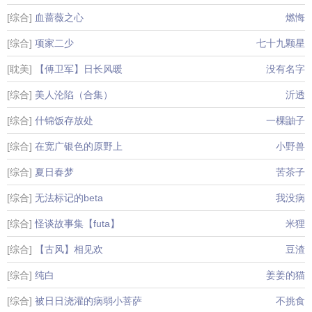
[综合]
血蔷薇之心
燃悔
[综合]
项家二少
七十九颗星
[耽美]
【傅卫军】日长风暖
没有名字
[综合]
美人沦陷（合集）
沂透
[综合]
什锦饭存放处
一棵鼬子
[综合]
在宽广银色的原野上
小野兽
[综合]
夏日春梦
苦茶子
[综合]
无法标记的beta
我没病
[综合]
怪谈故事集【futa】
米狸
[综合]
【古风】相见欢
豆渣
[综合]
纯白
姜姜的猫
[综合]
被日日浇灌的病弱小菩萨
不挑食