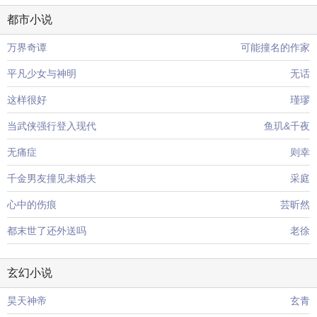
都市小说
万界奇谭
可能撞名的作家
平凡少女与神明
无话
这样很好
瑾璆
当武侠强行登入现代
鱼玑&千夜
无痛症
则幸
千金男友撞见未婚夫
采庭
心中的伤痕
芸昕然
都末世了还外送吗
老徐
玄幻小说
昊天神帝
玄青