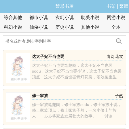
禁忌书屋
书架
|
繁體
综合其他
都市小说
玄幻小说
耽美小说
网游小说
科幻小说
仙侠小说
历史小说
其他小说
全本
这太子妃不当也罢
青灯花裳
这太子妃不当也罢笔趣阁，这太子妃不当也罢
sodu，这太子妃不当也罢小说，这太子妃不当也罢
顶点，这太子妃不当也罢青灯花裳，楚姣梨重生
了，上辈子含恨而死......
修士家族
子然
修士家族笔趣阁，修士家族sodu，修士家族小说，
修士家族顶点，修士家族子然，一名小修士与族
人，一步步将家族发展壮大的故事。 讨论
群:1628457......