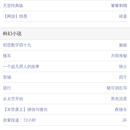
天堂经典版
饕餮剩咽
【网游】惜墨
靖凝
科幻小说
邪恶数字四十九
旎姬
搔耳
月雨海魅
一个超凡男人的故事
骑士
雷城
四千
逆行
晓可胡乱写
从太空开始
黑色流星
【末世废土】锈蚀与微光
夜猫令
质量投递：72小时
JF