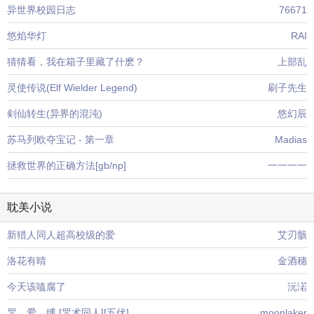
异世界校园日志
76671
悠焰华灯
RAI
猜猜看，我在箱子里藏了什麽？
上部乱
灵使传说(Elf Wielder Legend)
刷子先生
剣仙转生(异界的混沌)
悠幻辰
苏马列欧夺宝记 - 第一章
Madias
拯救世界的正确方法[gb/np]
一一一一
耽美小说
新猎人同人超高校级的爱
艾刃骸
洛花有晴
金酒穗
今天该嗑腐了
沅渃
咒。爱。缚 [咒术同人][五伏]
moonlaker