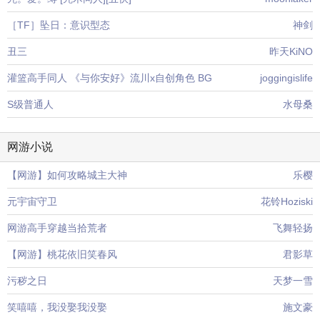
［TF］坠日：意识型态
神剑
丑三
昨天KiNO
灌篮高手同人 《与你安好》流川x自创角色 BG
joggingislife
S级普通人
水母桑
网游小说
【网游】如何攻略城主大神
乐樱
元宇宙守卫
花铃Hoziski
网游高手穿越当拾荒者
飞舞轻扬
【网游】桃花依旧笑春风
君影草
污秽之日
天梦一雪
笑嘻嘻，我没娶我没娶
施文豪