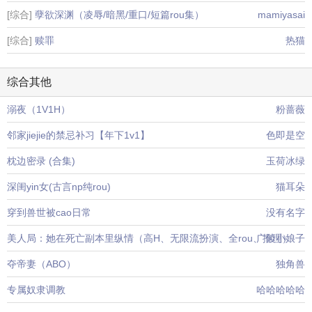
[综合]
孽欲深渊（凌辱/暗黑/重口/短篇rou集）
mamiyasai
[综合]
赎罪
热猫
综合其他
溺夜（1V1H）
粉蔷薇
邻家jiejie的禁忌补习【年下1v1】
色即是空
枕边密录 (合集)
玉荷冰绿
深闺yin女(古言np纯rou)
猫耳朵
穿到兽世被cao日常
没有名字
美人局：她在死亡副本里纵情（高H、无限流扮演、全rou、推理）
广陵小娘子
夺帝妻（ABO）
独角兽
专属奴隶调教
哈哈哈哈哈