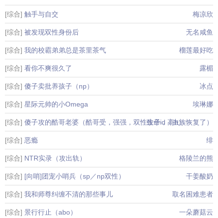
[综合]
触手与自交
梅凉欣
[综合]
被发现双性身份后
无名咸鱼
[综合]
我的校霸弟弟总是茶里茶气
榴莲最好吃
[综合]
看你不爽很久了
露楣
[综合]
傻子卖批养孩子（np）
冰点
[综合]
星际元帅的小Omega
埃琳娜
[综合]
傻子攻的酷哥老婆（酷哥受，强强，双性生子，高h）
致命id（虫族恢复了）
[综合]
恶瘾
绯
[综合]
NTR实录（攻出轨）
格陵兰的熊
[综合]
[向哨]团宠小哨兵（sp／np双性）
干姜酸奶
[综合]
我和师尊纠缠不清的那些事儿
取名困难患者
[综合]
景行行止（abo）
一朵蘑菇云