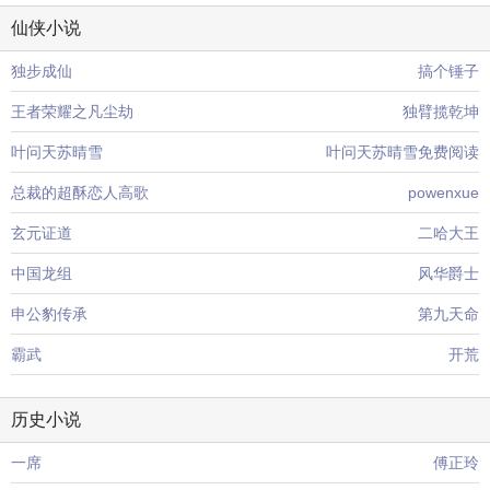
仙侠小说
独步成仙
搞个锤子
王者荣耀之凡尘劫
独臂揽乾坤
叶问天苏晴雪
叶问天苏晴雪免费阅读
总裁的超酥恋人高歌
powenxue
玄元证道
二哈大王
中国龙组
风华爵士
申公豹传承
第九天命
霸武
开荒
历史小说
一席
傅正玲