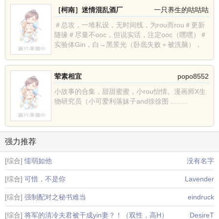
［柯南］迷情混乱酒厂
一只养生的咕咕咕
＃总攻，一堆私设，无时间线，为rou而rou＃更新
随缘＃尽量不ooc，但说实话，注定ooc（嘿嘿）＃
实验体Gin，白→黑景光（卧底失败＋被洗脑），
从......
荤素相宜
popo8552
小故事的合集，甜甜蜜蜜，小rou怡情。漫画师X生
物研究员（小可爱利落妹子and徐徐图 .........
强力推荐
[综合]
懦弱如他
没有名字
[综合]
可惜，不是你
Lavender
[综合]
强制配对之秘书难当
eindruck
[综合]
将军的清冷夫君被干成yin妻？！（双性，高H）
DesireT