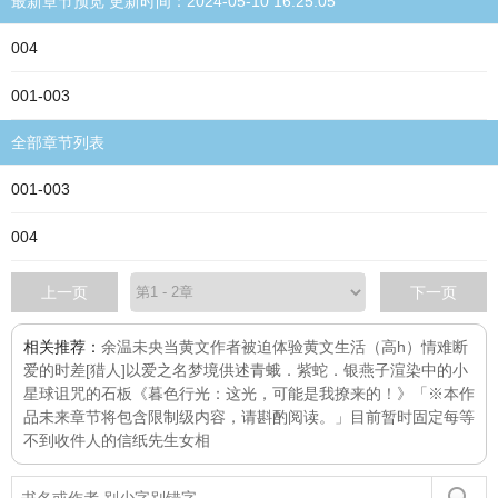
最新章节预览 更新时间：2024-05-10 16:25:05
004
001-003
全部章节列表
001-003
004
上一页
下一页
相关推荐：
余温未央
当黄文作者被迫体验黄文生活（高h）
情难断
爱的时差
[猎人]以爱之名
梦境供述
青蛾．紫蛇．银燕子
渲染中的小
星球
诅咒的石板
《暮色行光：这光，可能是我撩来的！》「※本作
品未来章节将包含限制级内容，请斟酌阅读。」目前暂时固定每
等
不到收件人的信纸先生
女相