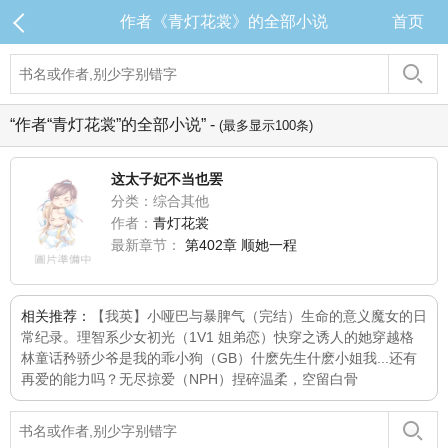
作者《青灯花裳》的全部小说
首页
“作者“青灯花裳”的全部小说” -
(最多显示100条)
这太子妃不当也罢
分类：综合其他
作者：
青灯花裳
最新章节：
第402章 顺她一程
相关推荐：
【我英】小哑巴与暴脾气（完结）
生命的意义
魔女的日
常纪录。
理智系少女
初光（1V1 姐弟恋）
快穿之诱人的她
穿越格
林童话
矜骄少爷是我的乖小狗（GB）
什麽先生什麽小姐
我...还有
再爱的能力吗？
无尽掠爱（NPH）
捏碎温柔，空留白骨