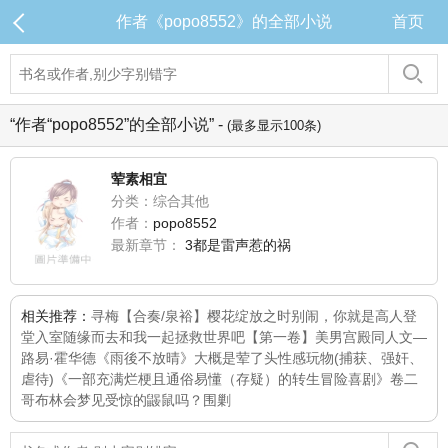
作者《popo8552》的全部小说
首页
“作者“popo8552”的全部小说” -
(最多显示100条)
荤素相宜
分类：综合其他
作者：
popo8552
最新章节：
3都是雷声惹的祸
相关推荐：
寻梅
【合奏/泉裕】樱花绽放之时
别闹，你就是高人
登
堂入室
随缘而去
和我一起拯救世界吧【第一卷】
美男宫殿同人文—
路易·霍华德
《雨後不放晴》
大概是荤了头
性感玩物(捕获、强奸、
虐待)
《一部充满烂梗且通俗易懂（存疑）的转生冒险喜剧》卷二
哥布林会梦见受惊的鼹鼠吗？
围剿