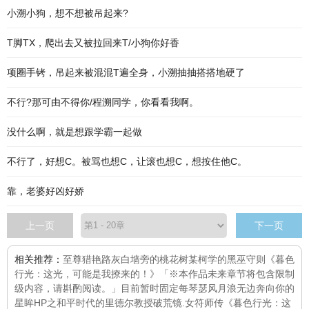
小溯小狗，想不想被吊起来?
T脚TX，爬出去又被拉回来T/小狗你好香
项圈手铐，吊起来被混混T遍全身，小溯抽抽搭搭地硬了
不行?那可由不得你/程溯同学，你看看我啊。
没什么啊，就是想跟学霸一起做
不行了，好想C。被骂也想C，让滚也想C，想按住他C。
靠，老婆好凶好娇
上一页
下一页
相关推荐：
至尊猎艳路
灰白墙旁的桃花树
某柯学的黑巫守则
《暮色
行光：这光，可能是我撩来的！》「※本作品未来章节将包含限制
级内容，请斟酌阅读。」目前暂时固定每
琴瑟风月浪无边
奔向你的
星眸
HP之和平时代的里德尔教授
破荒镜.女符师传
《暮色行光：这