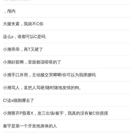
，颅内
大腿夹紧，我就不C你
这么s，谁都可以C是吗
小溯乖乖，再T又硬了
小溯好脏啊，里面都湿嗒嗒的了
小溯手口并用，主动腿交哭唧唧/你可以为我撑腰吗
小溯骂人，直把人骂硬/随时随地发情的狗。
C!这s猫跑哪去了
小溯掰开P股看X，攻三出场/秦宇，我真的没有被C你摸摸
秦宇是第一个开发他身体的人