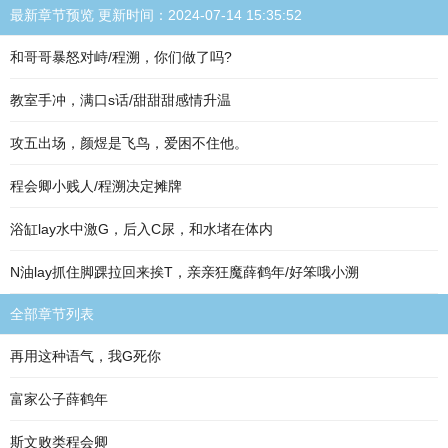
最新章节预览 更新时间：2024-07-14 15:35:52
和哥哥暴怒对峙/程溯，你们做了吗?
教室手冲，满口s话/甜甜甜感情升温
攻五出场，颜煜是飞鸟，爱困不住他。
程会卿小贱人/程溯决定摊牌
浴缸lay水中激G，后入C尿，和水堵在体内
N油lay抓住脚踝拉回来挨T，亲亲狂魔薛鹤年/好笨哦小溯
全部章节列表
再用这种语气，我G死你
富家公子薛鹤年
斯文败类程会卿