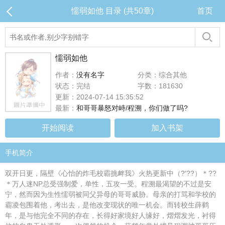
懦弱如他 目录 (共50章)
首页
懦弱如他
作者：
没有名字
分类：综合其他
状态：完结
字数：181630
更新：2024-07-14 15:35:52
最新：
和哥哥暴怒对峙/程溯，你们做了吗?
开始阅读
加入书架
手机简介
双开日更，隔壁《心怡的炸毛校霸挑衅我》火热更新中（?′??）＊??
＊万人迷NP总受强制爱，单性，五攻一受。程溯最渴望的不过是安
宁，然而因为生性懦弱被同父异母的哥哥威胁。母亲的打骂和学校的
霸凌包围着他，考出去，是他改变现状的唯一机会。而转校生薛鹤
年，是与他完全不同的存在，长得好家境好人缘好，熠熠发光，衬得