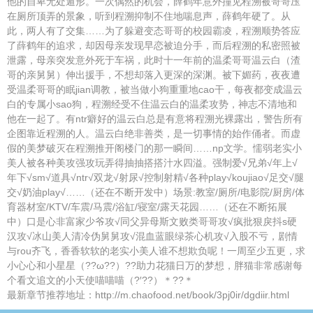
他的自卑无处遁形。一次偶然的机会，薛鹤年意外撞见程溯被哥哥压
在厕所顶弄的景象，听到程溯抑制不住地喘息声，薛鹤年硬了。从
此，两人有了交集……为了躲避变态哥哥的校园霸凌，程溯顺势答应
了薛鹤年的追求，却因母亲发现早恋被迫分手，而后程溯的私密照被
泄露，母亲突发意外死于车祸，此时十一年前的温柔哥哥温云白（渣
哥的亲舅舅）伸出援手，不想却落入更深的深渊。被下媚药，夜夜遭
受温柔哥哥的眠jian调教，被当做小狗重重地cao干，每夜都变成温云
白的专属小sao狗，程溯经受不住温云白的温柔攻势，神志不清地和
他在一起了。有ntr癖好的温云白总是有意将程溯光裸露出，警告所有
企图靠近程溯的人。温云白绝非善类，是一切事情的始作俑者。而虚
假的美梦破灭在程溯推开阁楼门的那一瞬间……np文学。懦弱老实小
美人被各种美攻强攻玩弄得抽抽搭搭汁水四溢。强制爱√兄弟√年上√
年下√sm√道具√ntr√双龙√射尿√控制射精√各种play√koujiao√足交√腿
交√奶油play√……（还在不断开发中）场景:教室/厕所/电影院/厨房/体
育器材室/KTV/车震/马震/浴缸/寝室/露天花园……（还在不断拓展
中）口是心非富家少爷攻√同父异母斯文败类哥哥攻√疯批狠戾抖s硬
汉攻√冰山美人清冷伪舅舅攻√混血蓝眼绿茶心机攻√入股不亏，剧情
与rou齐飞，香香软软的老实小美人谁不想欺负呢！一周至少五更，求
小心心和小星星（??ω??）??助力花猫日万的梦想，胖猫非常感谢每
个看文追文的小天使喵喵喵（?′??）＊??＊
最新章节推荐地址：http://m.chaofood.net/book/3pj0ir/dgdiir.html