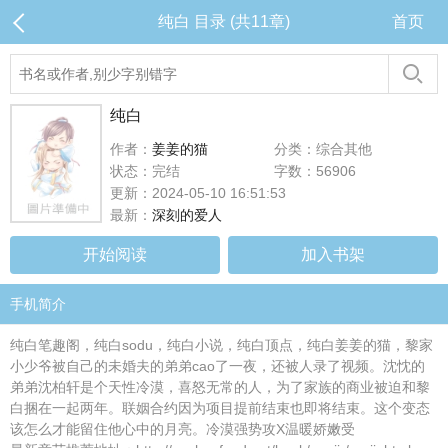
纯白 目录 (共11章)
首页
纯白
作者：
姜姜的猫
分类：综合其他
状态：完结
字数：56906
更新：2024-05-10 16:51:53
最新：
深刻的爱人
开始阅读
加入书架
手机简介
纯白笔趣阁，纯白sodu，纯白小说，纯白顶点，纯白姜姜的猫，黎家
小少爷被自己的未婚夫的弟弟cao了一夜，还被人录了视频。沈忱的
弟弟沈柏轩是个天性冷漠，喜怒无常的人，为了家族的商业被迫和黎
白捆在一起两年。联姻合约因为项目提前结束也即将结束。这个变态
该怎么才能留住他心中的月亮。冷漠强势攻X温暖娇嫩受