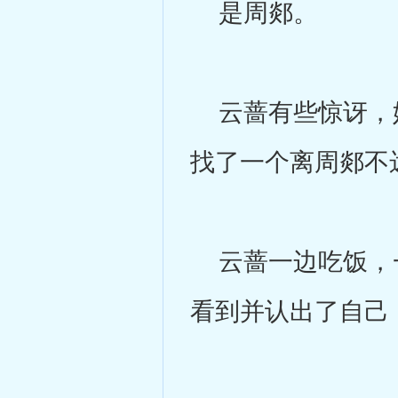
是周郯。
云蔷有些惊讶，她
找了一个离周郯不
云蔷一边吃饭，一
看到并认出了自己