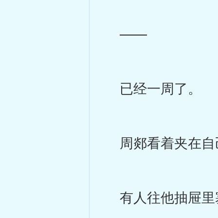
——
已经一周了。
周郯看着夹在自
有人往他抽屉里塞