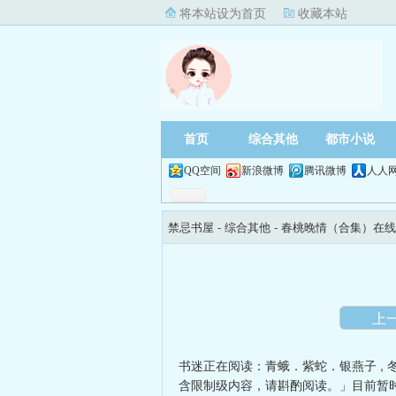
将本站设为首页
收藏本站
首页
综合其他
都市小说
QQ空间
新浪微博
腾讯微博
人人
禁忌书屋
- 综合其他 -
春桃晚情（合集）在线
上
书迷正在阅读：
青蛾．紫蛇．银燕子
,
含限制级内容，请斟酌阅读。」目前暂