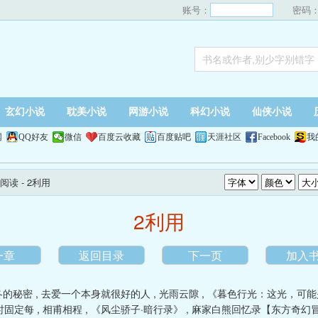
账号：
密码
玄幻小说
耽美小说
网游小说
科幻小说
仙侠小说
网
QQ好友
微信
百度云收藏
百度贴吧
天涯社区
Facebook
我
阅读
- 2利用
2利用
一章
返回目录
下一页
加入
冬的秘密
,
去爱一个本身就很好的人
,
光雨云隙
,
《暮色行光：这光，可能
时固定每
,
相甫相程
,
《风尘骄子·暗行录》
,
麻家白熊回忆录【东方奇幻