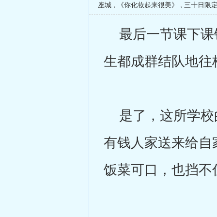
座城
,
《你化妆起来很美》
,
三十日限
最后一节课下课铃
生都成群结队地往
是了，这所学校的
有钱人家送来给自
饭菜可口，也挡不