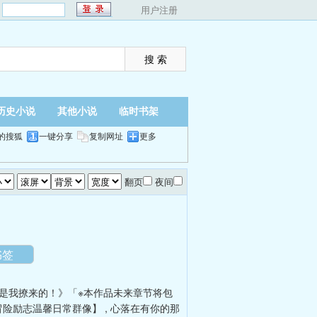
：
用户注册
历史小说
其他小说
临时书架
的搜狐
一键分享
复制网址
更多
翻页
夜间
书签
是我撩来的！》「※本作品未来章节将包
冒险励志温馨日常群像】
,
心落在有你的那