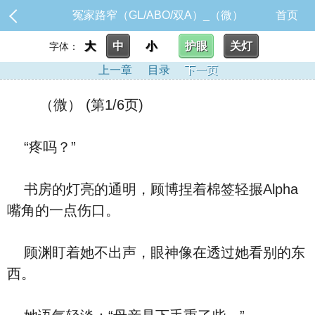
冤家路窄（GL/ABO/双A）_（微）
首页
大
中
小
护眼
关灯
字体：
上一章
目录
下一页
（微） (第1/6页)
“疼吗？”
书房的灯亮的通明，顾博捏着棉签轻搌Alpha
嘴角的一点伤口。
顾渊盯着她不出声，眼神像在透过她看别的东
西。