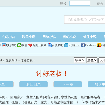
账号：
密码
玄幻小说
耽美小说
网游小说
科幻小说
仙侠小说
网
QQ好友
微信
百度云收藏
百度贴吧
天涯社区
Facebook
我
双A）在线阅读
- 讨好老板！
讨好老板！
一章
返回目录
下一页
加入
界尽头
,
园始缘灭
,
宜兰人的精神(音乐篇)
,
水性杨花篇：糙汉的终结者，
大乱炖
,
孤城
,
《暮色行光：这光，可能是我撩来的！》「※本作品未来