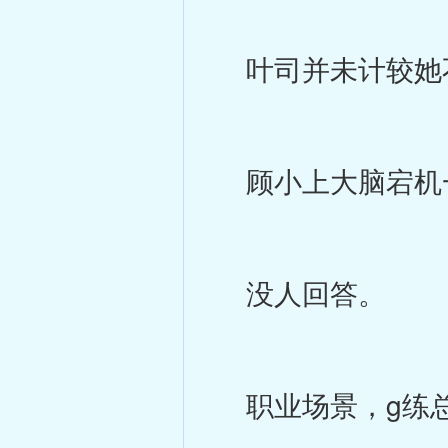
叶司并未计较她不
顾小上大脑宕机一
没人回答。
职业场景，g练