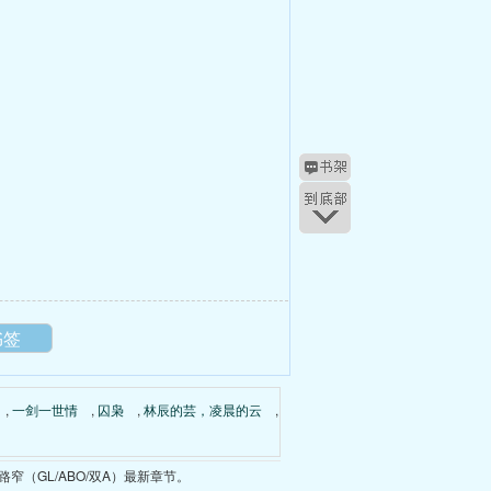
书签
,
一剑一世情
,
囚枭
,
林辰的芸，凌晨的云
,
（GL/ABO/双A）最新章节。