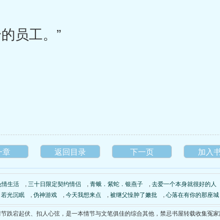
的员工。”
一章
返回目录
下一页
加入
色情生活
,
三十日限定契约情侣
,
青蛾．紫蛇．银燕子
,
去爱一个本身就很好的人
若光沉眠
,
伪神游戏
,
今天我想来点
,
被继父懆肿了嫩批
,
心落在有你的那座城
）》情节跌宕起伏、扣人心弦，是一本情节与文笔俱佳的综合其他，禁忌书屋转载收集冤家路窄