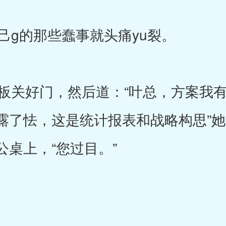
g的那些蠢事就头痛yu裂。
关好门，然后道：“叶总，方案我有
露了怯，这是统计报表和战略构思”
桌上，“您过目。”