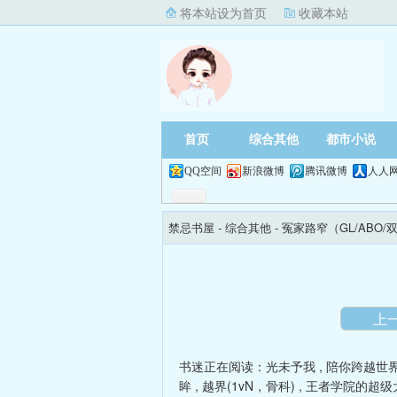
将本站设为首页
收藏本站
首页
综合其他
都市小说
QQ空间
新浪微博
腾讯微博
人人
禁忌书屋
- 综合其他 -
冤家路窄（GL/ABO/
上
书迷正在阅读：
光未予我
,
陪你跨越世
眸
,
越界(1vN，骨科)
,
王者学院的超级