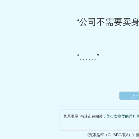
“公司不需要卖身
“……”
上
禁忌书屋_书迷正在阅读：
美少女晓雯的淫乱
《冤家路窄（GL/ABO/双A