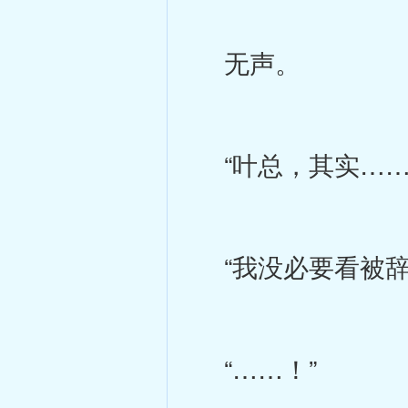
无声。
“叶总，其实……
“我没必要看被辞
“……！”