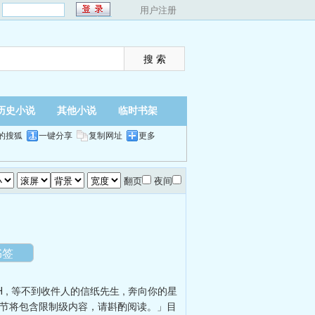
：
用户注册
历史小说
其他小说
临时书架
的搜狐
一键分享
复制网址
更多
翻页
夜间
书签
H
,
等不到收件人的信纸先生
,
奔向你的星
章节将包含限制级内容，请斟酌阅读。」目