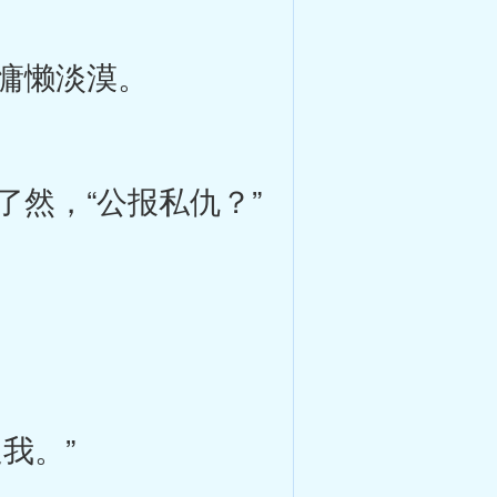
慵懒淡漠。
然，“公报私仇？”
我。”