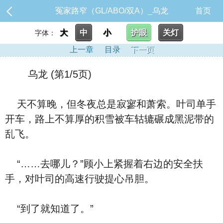
冤家路窄（GL/ABO/双A）_乌龙
首页
大
中
小
护眼
关灯
字体：
上一章
目录
下一页
乌龙 (第1/5页)
天不算晚，但冬夜总是寂寥和萧索。叶司单手
开车，路上不算厚的积雪被车轱辘碾成黑泥带的
乱飞。
“……去哪儿？”顾小上紧握着右边的安全扶
手，对叶司的高速行驶提心吊胆。
“到了就知道了。”