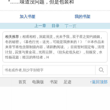
“……味道没问题，但是包装和
加入书签
我的书架
上一章
目录
下一页
相关推荐：
相甫相程
,
洞庭湖灵
,
光未予我
,
双子星之契约婚姻
,
冬的秘密
,
《暮色行光：这光，可能是我撩来的！》「※本作品未
来章节将包含限制级内容，请斟酌阅读。」目前暂时固定每
,
清理
计划
,
囚笼与黄金花
,
光雨云隙
,
《抬头处低头处》
,
别殇安
,
水
性杨花篇：糙汉的终结者，H
首页
电脑版
书架
足迹
↑返回顶部