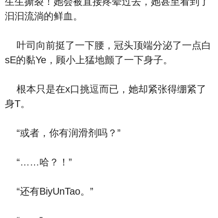
生生撕裂！她会被直接疼晕过去，她甚至看到了
汩汩流淌的鲜血。
叶司向前挺了一下腰，冠头顶端分泌了一点白
sE的黏Ye，顾小上猛地颤了一下身子。
根本只是在x口挑逗而已，她却紧张得绷紧了
身T。
“或者，你有润滑剂吗？”
“……哈？！”
“还有BiyUnTao。”