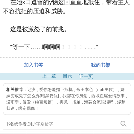
在她x口逗留的y物这回直直地抵住，带着主人
不容抗拒的压迫和威胁。
这是被激怒了的前兆。
“等一下……啊啊啊！！！！……”
加入书签
我的书架
上一章
目录
下一页
相关推荐：
记疫
,
爱你怎能扣下扳机
,
帝王本色（nph主攻）
,
妹
妹变成鬼了怎么办[暗黑复仇]
,
我都在你身边
,
西域血腥爱情故事
,
没雨季
,
偏爱（纯百短篇）
,
再见，招弟
,
海芯会流眼泪吗
,
烬梦
归途
,
绑定偶像！