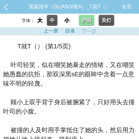
冤家路窄（GL/ABO/双A）_T就T（）
首页
大
中
小
护眼
关灯
字体：
上一章
目录
下一页
T就T（） (第1/5页)
叶司轻笑，似在嘲笑她暴走的情绪，又在嘲笑
她愚蠢的抗拒，那双深黑sE的眼眸中含着一点意
味不明的轻蔑。
顾小上双手背于身后被捆紧了，只好用头去撞
叶司的小腹。
被撞的人及时用手掌抵住了她的头，然后用力