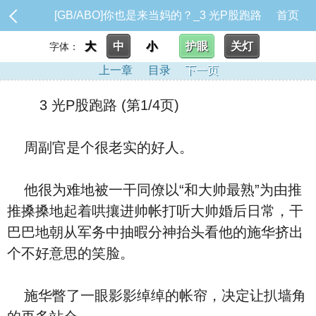
[GB/ABO]你也是来当妈的？_3 光P股跑路
首页
大
中
小
护眼
关灯
字体：
上一章
目录
下一页
3 光P股跑路 (第1/4页)
周副官是个很老实的好人。
他很为难地被一干同僚以“和大帅最熟”为由推
推搡搡地起着哄攘进帅帐打听大帅婚后日常，干
巴巴地朝从军务中抽暇分神抬头看他的施华挤出
个不好意思的笑脸。
施华瞥了一眼影影绰绰的帐帘，决定让扒墙角