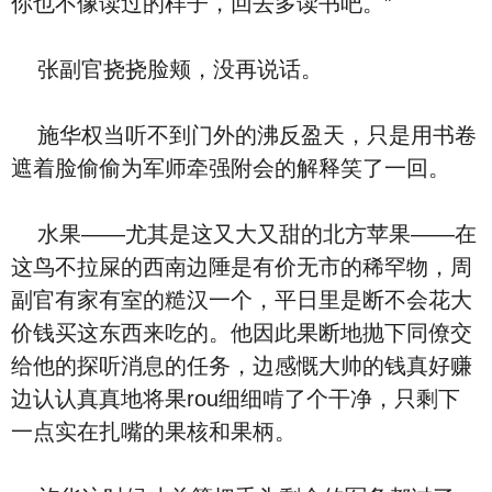
你也不像读过的样子，回去多读书吧。”
张副官挠挠脸颊，没再说话。
施华权当听不到门外的沸反盈天，只是用书卷
遮着脸偷偷为军师牵强附会的解释笑了一回。
水果——尤其是这又大又甜的北方苹果——在
这鸟不拉屎的西南边陲是有价无市的稀罕物，周
副官有家有室的糙汉一个，平日里是断不会花大
价钱买这东西来吃的。他因此果断地抛下同僚交
给他的探听消息的任务，边感慨大帅的钱真好赚
边认认真真地将果rou细细啃了个干净，只剩下
一点实在扎嘴的果核和果柄。