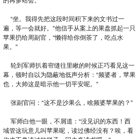
的再多站会。
“坐。我得先把这段时间积下来的文书过一
遍，等一会就好。”他信手从案上的果盘抓起一只
苹果扔给周副官，“懒得给你倒茶了，吃点水
果。”
轮到军师扒着帘缝往里瞅的时候正巧看见这一
幕，顿时自以为隐蔽地低声分析：“频婆者，苹果
也，大帅这是暗示他一切平安呢。”
张副官问：“这不是沙果么，啥频婆苹果的？”
军师白他一眼，不屑道：“没见识的东西！西
域管这玩意儿叫苹果呢，读过佛经没有？唉，看