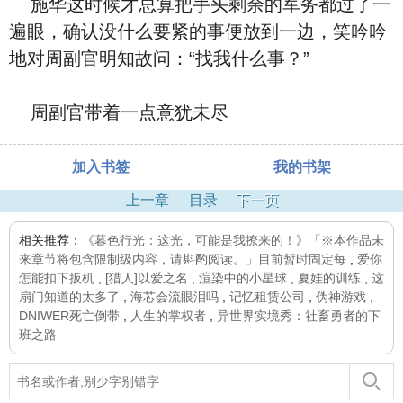
施华这时候才总算把手头剩余的军务都过了一
遍眼，确认没什么要紧的事便放到一边，笑吟吟
地对周副官明知故问：“找我什么事？”
周副官带着一点意犹未尽
加入书签
我的书架
上一章
目录
下一页
相关推荐：
《暮色行光：这光，可能是我撩来的！》「※本作品未
来章节将包含限制级内容，请斟酌阅读。」目前暂时固定每
,
爱你
怎能扣下扳机
,
[猎人]以爱之名
,
渲染中的小星球
,
夏娃的训练
,
这
扇门知道的太多了
,
海芯会流眼泪吗
,
记忆租赁公司
,
伪神游戏
,
DNIWER死亡倒带
,
人生的掌权者
,
异世界实境秀：社畜勇者的下
班之路