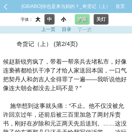
[GB/ABO]你也是来当妈的？_奇货记（上）
首页
大
中
小
护眼
关灯
字体：
上一页
目录
下一页
奇货记（上） (第2/4页)
候赵新锐穷疯了，带着一帮亲兵去堵私市，好像
连亵裤都给扒干净了才给人家送回本国，一口气
把契丹人和勿吉人全得罪了一遍——我听说他好
像连大朝会都没去上吗不是？”
施华想到这事就头痛：“不止。他不仅没被允
许回京过年，还前后被三百里加急了两封斥责
书，刚好在岁除和元正两天先后送到。……这没