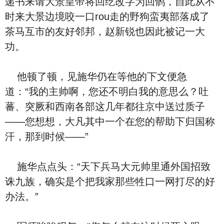
递书来请大景皇帝将回纥改字为回鹘，自此从不
时来大景边境咬一口rou走的野狗蛮夷部落成了
茶马互市的友好邻邦，赵新锐也因此被记一大
功。
他顿了顿，见施华仍在等他的下文便急
道：“我的主帅啊，您还不明白我的意思么？吐
蕃、突厥和西南各部这几年都往京中送过质子
——您想想，大凡其中一个在您的帮助下归国称
汗，那到时候——”
施华点点头：“天下兵马大元帅里通外国招致
诛九族，确实是个把我家那些牲口一网打尽的好
办法。”