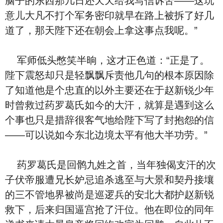
脑子的东西那几日还天天给我写信诉苦——这玩
意儿大凡不打个军务密印就早在路上被拆了好几
道了，那天陛下还在朝会上拿这事点我呢。”
军师低头憋笑半晌，这才正色道：“正是了。
陛下震怒却只是轻飘飘斥责他几句的根本原因除
了知道他是个忠直的以外主要还在于赵新锐少年
时曾救过药罗葛氏如今的大汗，就算是遇到这么
个事也只是措辞很客气地给陛下写了封抱怨的信
——可以说如今东北边境太平有他大半功劳。”
药罗葛氏是回鹘九姓之首，当年独偈支汗的次
子伏帝服遭兄长妒忌追杀逃至与大景和契丹接壤
的三不管地界被尚是巡逻兵的安北大都护赵新锐
救下，后来归国逼宫抢了汗位。他在即位的同年