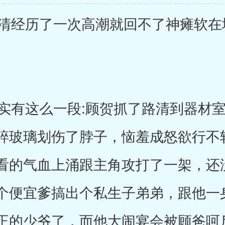
经历了一次高潮就回不了神瘫软在
有这么一段:顾贺抓了路清到器材室
碎玻璃划伤了脖子，恼羞成怒欲行不
看的气血上涌跟主角攻打了一架，还
个便宜爹搞出个私生子弟弟，跟他一
正的少爷了，而他大闹宴会被顾爸呵