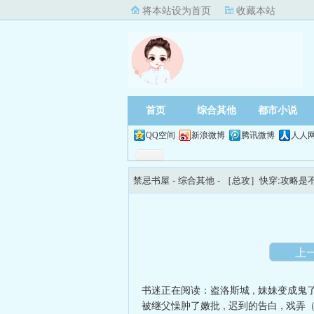
将本站设为首页
收藏本站
首页
综合其他
都市小说
QQ空间
新浪微博
腾讯微博
人人
禁忌书屋
- 综合其他 -
［总攻］快穿:攻略是
上
书迷正在阅读：
盗洛斯城
,
妹妹变成鬼了
被继父懆肿了嫩批
,
迟到的告白
,
戏弄（