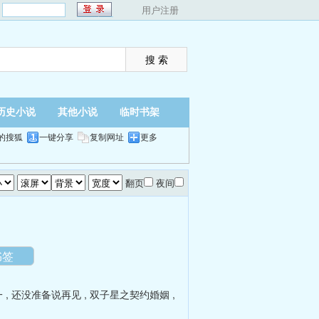
：
用户注册
历史小说
其他小说
临时书架
的搜狐
一键分享
复制网址
更多
翻页
夜间
书签
一
,
还没准备说再见
,
双子星之契约婚姻
,