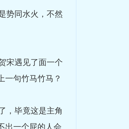
是势同水火，不然
贺宋遇见了面一个
上一句竹马竹马？
了，毕竟这是主角
不出一个屁的人会