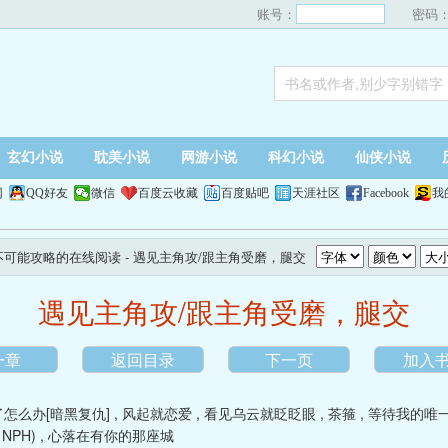
账号：
密码
玄幻小说
耽美小说
网游小说
科幻小说
仙侠小说
网
QQ好友
微信
百度云收藏
百度贴吧
天涯社区
Facebook
我
不可能攻略的在线阅读
- 遇见主角攻/跟主角受磨，腿交
遇见主角攻/跟主角受磨，腿交
一章
返回目录
下一页
加入
怎么办[暗黑复仇]
,
风起就恋爱
,
看见乌云就眨眨眼
,
茶箍
,
等待我的唯
NPH)
,
心落在有你的那座城