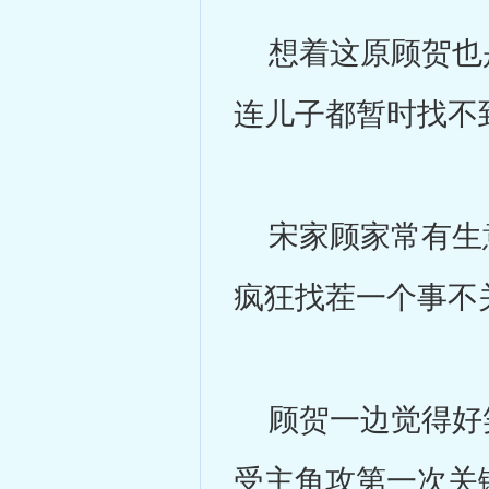
想着这原顾贺也是
连儿子都暂时找不
宋家顾家常有生意
疯狂找茬一个事不
顾贺一边觉得好笑
受主角攻第一次关