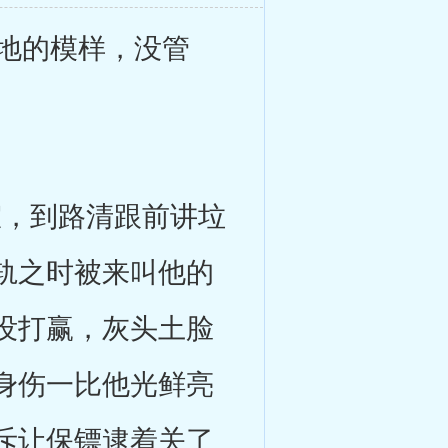
地的模样，没管
，到路清跟前讲垃
轨之时被来叫他的
没打赢，灰头土脸
身伤一比他光鲜亮
斥让保镖逮着关了