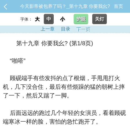
今天影帝被包养了吗？_第十九章 你要我幺?
首页
大
中
小
护眼
关灯
字体：
上一章
目录
下一页
第十九章 你要我幺? (第1/8页)
“啪嗒”
顾砚端手有些发抖的点了根烟，手甩甩打火
机，几下没合住，最后有些烦躁的猛的朝树上摔
了一下，然后又踹了一脚。
后面远远的跑过几个年轻的女演员，看着顾砚
端寒冰一样的脸，害怕的急忙跑开了。