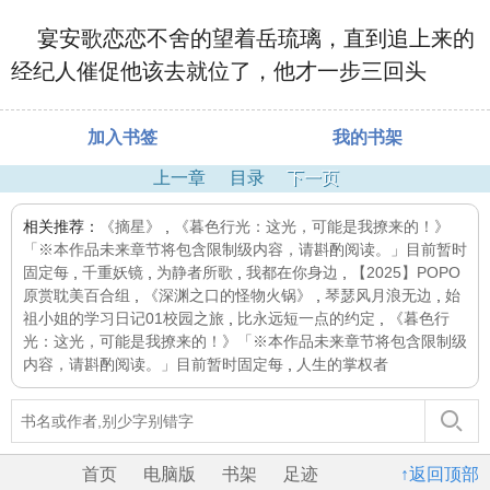
宴安歌恋恋不舍的望着岳琉璃，直到追上来的
经纪人催促他该去就位了，他才一步三回头
加入书签
我的书架
上一章
目录
下一页
相关推荐：
《摘星》
,
《暮色行光：这光，可能是我撩来的！》
「※本作品未来章节将包含限制级内容，请斟酌阅读。」目前暂时
固定每
,
千重妖镜
,
为静者所歌
,
我都在你身边
,
【2025】POPO
原赏耽美百合组
,
《深渊之口的怪物火锅》
,
琴瑟风月浪无边
,
始
祖小姐的学习日记01校园之旅
,
比永远短一点的约定
,
《暮色行
光：这光，可能是我撩来的！》「※本作品未来章节将包含限制级
内容，请斟酌阅读。」目前暂时固定每
,
人生的掌权者
首页
电脑版
书架
足迹
↑返回顶部