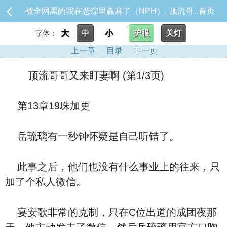
被全网黑的我在恋综里赢麻了（NPH）_顶流哥哥又来盯妻啊
首页
大
中
小
护眼
关灯
字体：
上一章
目录
下一页
顶流哥哥又来盯妻啊 (第1/3页)
第13章19珠加更
岳琉璃有一秒钟怀疑是自己听错了。
此事之后，他们也没有什么事业上的往来，只
加了个私人微信。
宴安歌非常的克制，只在C位出道的成团夜那