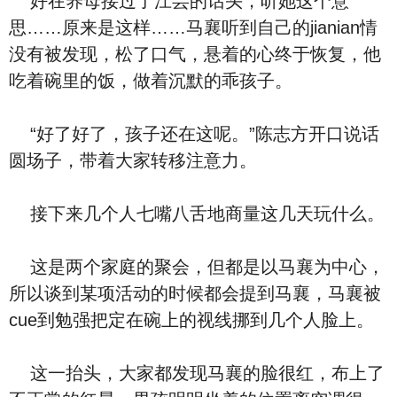
好在养母接过了江芸的话头，听她这个意
思……原来是这样……马襄听到自己的jianian情
没有被发现，松了口气，悬着的心终于恢复，他
吃着碗里的饭，做着沉默的乖孩子。
“好了好了，孩子还在这呢。”陈志方开口说话
圆场子，带着大家转移注意力。
接下来几个人七嘴八舌地商量这几天玩什么。
这是两个家庭的聚会，但都是以马襄为中心，
所以谈到某项活动的时候都会提到马襄，马襄被
cue到勉强把定在碗上的视线挪到几个人脸上。
这一抬头，大家都发现马襄的脸很红，布上了