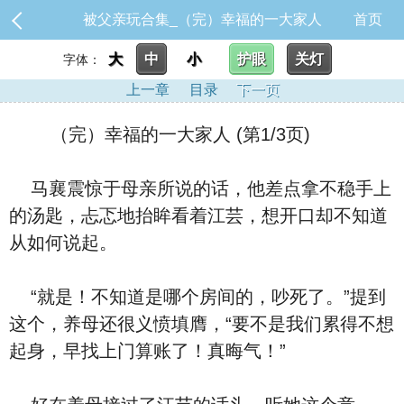
被父亲玩合集_（完）幸福的一大家人
首页
大
中
小
护眼
关灯
字体：
上一章
目录
下一页
（完）幸福的一大家人 (第1/3页)
马襄震惊于母亲所说的话，他差点拿不稳手上
的汤匙，忐忑地抬眸看着江芸，想开口却不知道
从如何说起。
“就是！不知道是哪个房间的，吵死了。”提到
这个，养母还很义愤填膺，“要不是我们累得不想
起身，早找上门算账了！真晦气！”