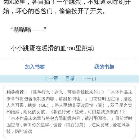
菊xue里，各自插了一个跳蛋，不知道从哪刻开
始，坏心的爸爸们，偷偷按开了开关。
“嗡嗡嗡——”
小小跳蛋在暖滑的血rou里跳动
加入书签
我的书架
上一章
目录
下一页
相关推荐：
《暮色行光：这光，可能是我撩来的！》「※本作品未
来章节将包含限制级内容，请斟酌阅读。」目前暂时固定每
,
鬼说
人言可畏
,
糖突（GL）
,
路人甲她非要改剧情（完）
,
双子星之契
约婚姻
,
雨化的女孩
,
《暮色行光：这光，可能是我撩来的！》
「※本作品未来章节将包含限制级内容，请斟酌阅读。」目前暂时
固定每
,
奔向你的星眸
,
偏爱（纯百短篇）
,
逆风发球
,
爱在风暴
後
,
伪神游戏