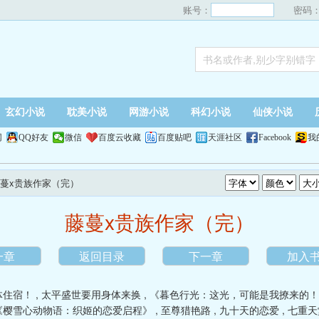
账号：
密码
玄幻小说
耽美小说
网游小说
科幻小说
仙侠小说
网
QQ好友
微信
百度云收藏
百度贴吧
天涯社区
Facebook
我
藤蔓x贵族作家（完）
藤蔓x贵族作家（完）
一章
返回目录
下一章
加入
体住宿！
,
太平盛世要用身体来换
,
《暮色行光：这光，可能是我撩来的！
《樱雪心动物语：织姬的恋爱启程》
,
至尊猎艳路
,
九十天的恋爱
,
七重天