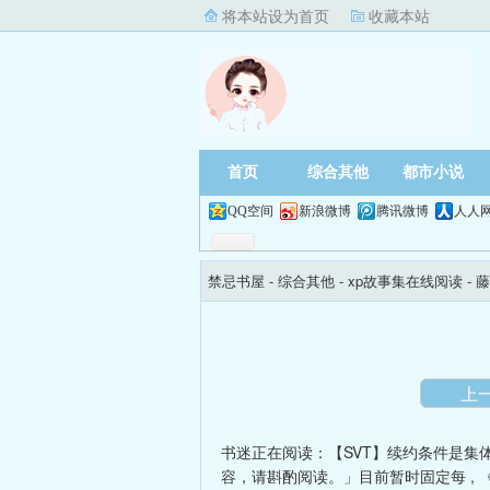
将本站设为首页
收藏本站
首页
综合其他
都市小说
QQ空间
新浪微博
腾讯微博
人人
禁忌书屋
- 综合其他 -
xp故事集在线阅读
- 
上
书迷正在阅读：
【SVT】续约条件是集
容，请斟酌阅读。」目前暂时固定每
,