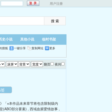
：
用户注册
历史小说
其他小说
临时书架
的搜狐
一键分享
复制网址
更多
翻页
夜间
书签
》「※本作品未来章节将包含限制级内
堂(ABO部分要素)
,
西域血腥爱情故事
,