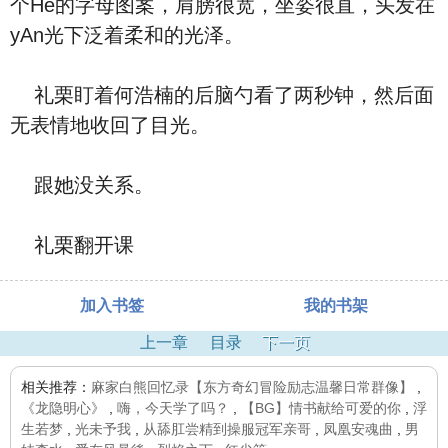
个He的字母图案，肩膀很宽，坐姿很直，头发在
yAn光下泛着柔和的光泽。
礼栗盯着何浩楠的后脑勺看了两秒钟，然后面
无表情地收回了目光。
跟她没关系。
礼栗翻开课
加入书签
我的书架
上一章
目录
下一页
相关推荐：
麻家白熊回忆录【东方奇幻冒险励志温馨日常群像】
,
《龙隐明心》
,
嗨，今天学了吗？
,
【BG】情书献给可爱的你
,
浮
生若梦
,
光未予我
,
从舔肛尝精到操服冠军亲哥
,
凤凰安魂曲
,
男