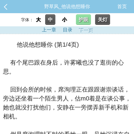
野草风_他说他想睡你
首页
大
中
小
护眼
关灯
字体：
上一章
目录
下一页
他说他想睡你 (第1/4页)
有个尾巴跟在身后，许雾曦也没了逛街的心
思。
回到会所的时候，席洵理正在跟跟谢崇谈话，
旁边还坐着一个陌生男人，估m0着是在谈公事，
她也就没打扰他们，安静在一旁摆弄新手机和新
相机。