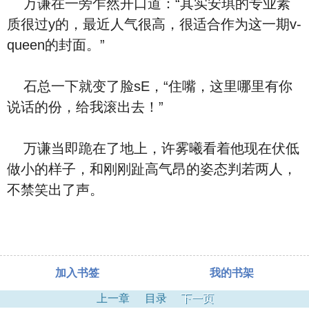
万谦在一旁乍然开口道：“其实安琪的专业素
质很过y的，最近人气很高，很适合作为这一期v-
queen的封面。”
石总一下就变了脸sE，“住嘴，这里哪里有你
说话的份，给我滚出去！”
万谦当即跪在了地上，许雾曦看着他现在伏低
做小的样子，和刚刚趾高气昂的姿态判若两人，
不禁笑出了声。
加入书签
我的书架
上一章
目录
下一页