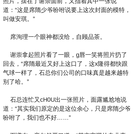
照片，摆在了谢崇面前，又指着其中一张说
道：“这是席隋少爷吩咐说要上这次封面的模特，
叫做安琪。”
席洵理一个眼神都没给，自顾品茶。
谢崇拿起照片看了一眼，g唇一笑将照片扔了
回去，“席隋最近又好上这口了，这x隆得都快跟
气球一样了，石总你们公司的口味真是越来越特
别了哈。”
石总连忙又cH0U出一张照片，面露尴尬地说
道：“其实我们原定的是这位余心，只是席隋少爷
吩咐了，我们也不好……”