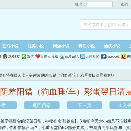
账号：
密码
玄幻小说
耽美小说
网游小说
科幻小说
仙侠小说
网
QQ好友
微信
百度云收藏
百度贴吧
天涯社区
Facebook
我
的提瓦特在线阅读
- 空钟魈 阴差阳错（狗血睡/车）彩蛋翌日清晨修罗场
 阴差阳错（狗血睡/车）彩蛋翌日清
一章
返回目录
下一页
加入
,
被学霸爆肏的淫荡日常
,
神秘礼盒[短篇集]
,
(柯南)今天大小姐又不准我离
师传
,
你相信预言吗？
,
七重天堂(ABO部分要素)
,
被臭脚同学玩弄J8
,
岁