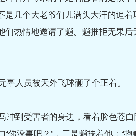
不是几个大老爷们儿满头大汗的追着
他们热情地邀请了魈。魈推拒无果后
无辜人员被天外飞球砸了个正着。
冲到受害者的身边，看着脸色苍白
句“你没事吧？”，于是魈扶着他：“