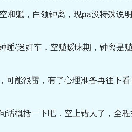
空和魈，白领钟离，现pa没特殊说
睡/迷奸车，空魈暧昧期，钟离是
，可能很雷，有了心理准备再往下看
话概括一下吧，空上错人了，全程