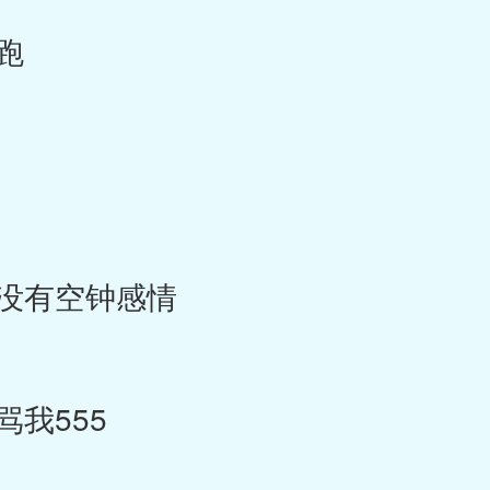
跑
没有空钟感情
我555