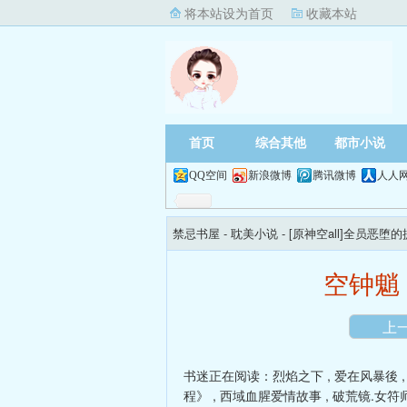
将本站设为首页
收藏本站
首页
综合其他
都市小说
QQ空间
新浪微博
腾讯微博
人人
禁忌书屋
- 耽美小说 -
[原神空all]全员恶堕
空钟魈
上
书迷正在阅读：
烈焰之下
,
爱在风暴後
程》
,
西域血腥爱情故事
,
破荒镜.女符