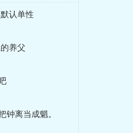
明默认单性
魈的养父
吧
把钟离当成魈。