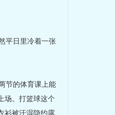
然平日里冷着一张
两节的体育课上能
上场。打篮球这个
衣衫被汗湿隐约露