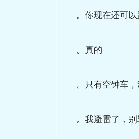
。你现在还可以
。真的
。只有空钟车，
。我避雷了，别骂