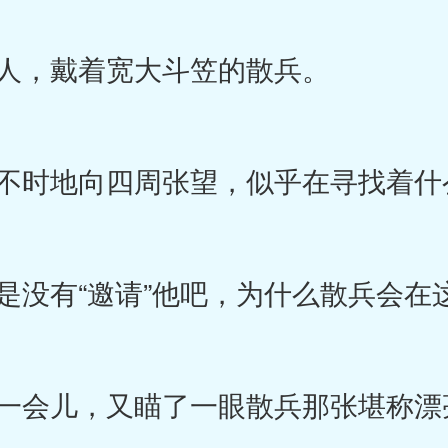
人，戴着宽大斗笠的散兵。
不时地向四周张望，似乎在寻找着什
没有“邀请”他吧，为什么散兵会在
会儿，又瞄了一眼散兵那张堪称漂