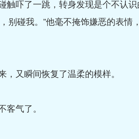
触吓了一跳，转身发现是个不认识
滚，别碰我。”他毫不掩饰嫌恶的表情
来，又瞬间恢复了温柔的模样。
不客气了。