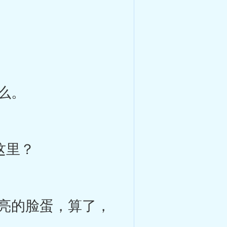
么。
这里？
亮的脸蛋，算了，