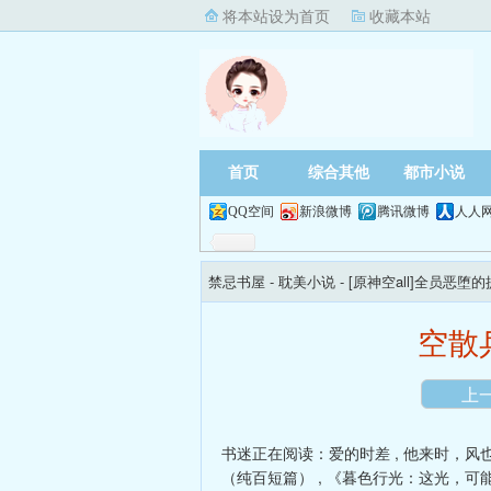
将本站设为首页
收藏本站
首页
综合其他
都市小说
QQ空间
新浪微博
腾讯微博
人人
禁忌书屋
- 耽美小说 -
[原神空all]全员恶堕
空散
上
书迷正在阅读：
爱的时差
,
他来时，风
（纯百短篇）
,
《暮色行光：这光，可