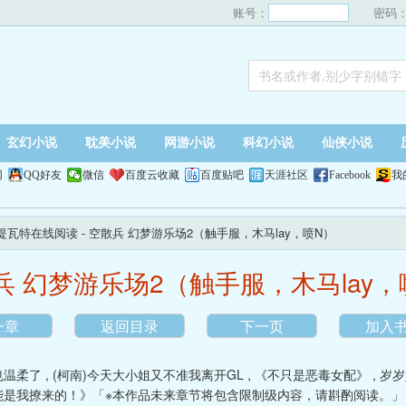
账号：
密码
玄幻小说
耽美小说
网游小说
科幻小说
仙侠小说
网
QQ好友
微信
百度云收藏
百度贴吧
天涯社区
Facebook
我
的提瓦特在线阅读
- 空散兵 幻梦游乐场2（触手服，木马lay，喷N）
兵 幻梦游乐场2（触手服，木马lay，
一章
返回目录
下一页
加入
也温柔了
,
(柯南)今天大小姐又不准我离开GL
,
《不只是恶毒女配》
,
岁岁
能是我撩来的！》「※本作品未来章节将包含限制级内容，请斟酌阅读。」