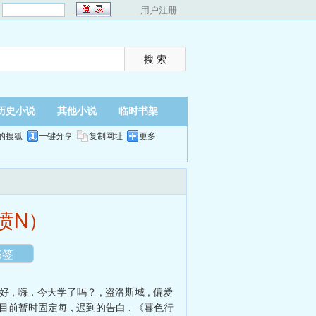
：
用户注册
历史小说
其他小说
临时书架
的搜狐
一键分享
复制网址
更多
翻页
夜间
喷N）
书签
好
,
嗨，今天学了吗？
,
盗洛斯城
,
偏爱
目前暂时固定每
,
迟到的告白
,
《暮色行