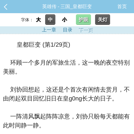
英雄传 - 三国_皇都巨变
首页
大
中
小
护眼
关灯
字体：
上一章
目录
下一页
皇都巨变 (第1/29页)
环顾一个多月的军旅生活，这一晚的夜空特别
美丽。
刘协回想起，这还是个首次有闲情去赏月，不
由闭起双目回忆旧日在皇g0ng长大的日子。
一阵清风飘起阵阵凉意，刘协只盼每天都能有
此时间静一静。