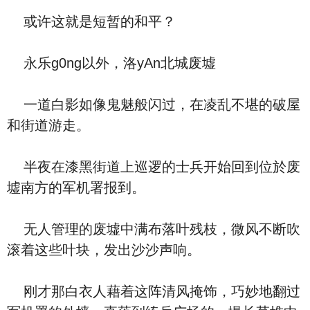
或许这就是短暂的和平？
永乐g0ng以外，洛yAn北城废墟
一道白影如像鬼魅般闪过，在凌乱不堪的破屋
和街道游走。
半夜在漆黑街道上巡逻的士兵开始回到位於废
墟南方的军机署报到。
无人管理的废墟中满布落叶残枝，微风不断吹
滚着这些叶块，发出沙沙声响。
刚才那白衣人藉着这阵清风掩饰，巧妙地翻过