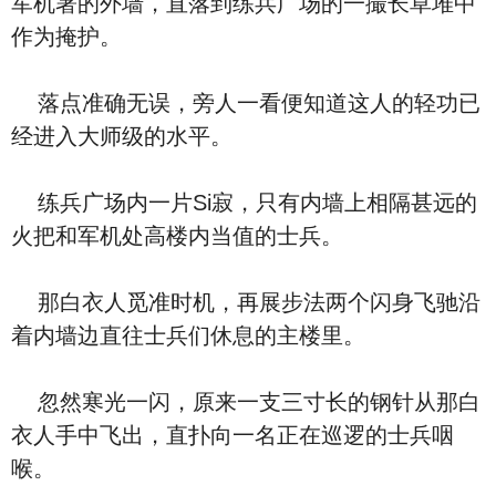
军机署的外墙，直落到练兵广场的一撮长草堆中
作为掩护。
落点准确无误，旁人一看便知道这人的轻功已
经进入大师级的水平。
练兵广场内一片Si寂，只有内墙上相隔甚远的
火把和军机处高楼内当值的士兵。
那白衣人觅准时机，再展步法两个闪身飞驰沿
着内墙边直往士兵们休息的主楼里。
忽然寒光一闪，原来一支三寸长的钢针从那白
衣人手中飞出，直扑向一名正在巡逻的士兵咽
喉。