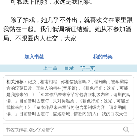
可私底下的她，永远是我的棠。
除了拍戏，她几乎不外出，就喜欢窝在家里跟
我黏在一起。我们低调领证结婚。她从不参加酒
局、不跟圈内人社交，大家
加入书签
我的书架
上一章
目录
下一页
相关推荐：
记疫
,
相甫相程
,
你相信预言吗？
,
情难断
,
被学霸爆
肏的淫荡日常
,
宜兰人的精神(音乐篇)
,
《暮色行光：这光，可能
是我撩来的！》「※本作品未来章节将包含限制级内容，请斟酌阅
读。」目前暂时固定每
,
只对你温柔
,
《暮色行光：这光，可能是
我撩来的！》「※本作品未来章节将包含限制级内容，请斟酌阅
读。」目前暂时固定每
,
盗洛斯城
,
情欲阁(慎入)
,
我的白衣天使