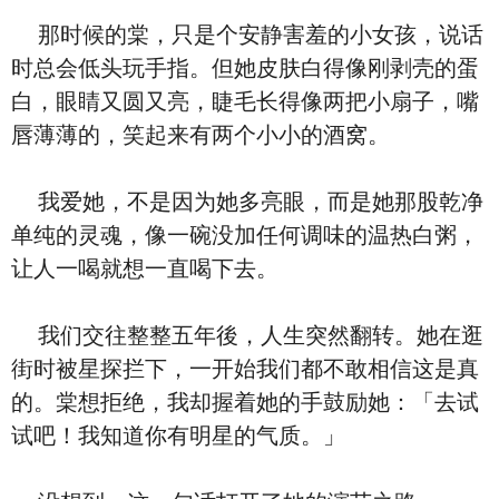
那时候的棠，只是个安静害羞的小女孩，说话
时总会低头玩手指。但她皮肤白得像刚剥壳的蛋
白，眼睛又圆又亮，睫毛长得像两把小扇子，嘴
唇薄薄的，笑起来有两个小小的酒窝。
我爱她，不是因为她多亮眼，而是她那股乾净
单纯的灵魂，像一碗没加任何调味的温热白粥，
让人一喝就想一直喝下去。
我们交往整整五年後，人生突然翻转。她在逛
街时被星探拦下，一开始我们都不敢相信这是真
的。棠想拒绝，我却握着她的手鼓励她：「去试
试吧！我知道你有明星的气质。」