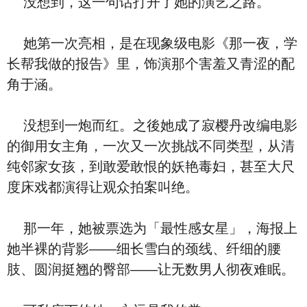
没想到，这一句话打开了她的演艺之路。
她第一次亮相，是在现象级电影《那一夜，学
长帮我做的报告》里，饰演那个害羞又青涩的配
角于涵。
没想到一炮而红。之後她成了寂樱丹改编电影
的御用女主角，一次又一次挑战不同类型，从清
纯邻家女孩，到敢爱敢恨的妖艳毒妇，甚至大尺
度床戏都演得让观众拍案叫绝。
那一年，她被票选为「最性感女星」，海报上
她半裸的背影——细长雪白的颈线、纤细的腰
肢、圆润挺翘的臀部——让无数男人彻夜难眠。