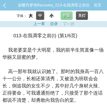
寂樱丹梦境Recovery_013-在我凋零之前(I)
首页
大
中
小
护眼
关灯
字体：
上一章
目录
下一页
013-在我凋零之前(I) (第1/6页)
我老婆棠是个大明星，我的前半生简直像一场
华丽又甜蜜的梦。
高一那年我就认识她了。那时的我身高一百八
十一公分，长相还算清秀，又被选为班联会会
长，倒追我的女生不少，其中好几个身材火辣、
正得要命，可我通通拒绝了，只接受了那个连话
都说不清楚，却勇敢向我告白的棠。