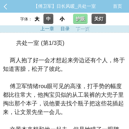
【傅卫军】日长风暖_共处一室
首页
大
中
小
护眼
关灯
字体：
上一章
目录
下一页
共处一室 (第1/3页)
两人抱了好一会才想起来旁边还有个人，终于
知道害臊，松开了彼此。
傅卫军情绪rou眼可见的高涨，打手势的幅度
都比往常大，他掏宝贝似的从工装裤的大兜子里
掏出那个本子，说他要去找个瓶子把这些花插起
来，让文景先坐一会儿。