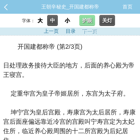
王朝辛秘史_开国建都称帝
首页
大
中
小
护眼
关灯
字体：
上一页
目录
下一页
开国建都称帝 (第2/3页)
日处理政务接待大臣的地方，后面的养心殿为帝
王寝宫。
定重华宫为皇子帝姬居所，东宫为太子府。
坤宁宫为皇后宫殿，寿康宫为太后居所，寿康
宫后面座偏远靠近冷宫的宫殿叫宁寿宫定为太妃
住所，临近养心殿周围的十二所宫殿为后妃居