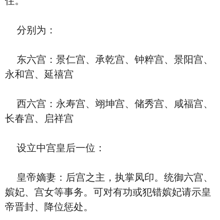
住。
分别为：
东六宫：景仁宫、承乾宫、钟粹宫、景阳宫、
永和宫、延禧宫
西六宫：永寿宫、翊坤宫、储秀宫、咸福宫、
长春宫、启祥宫
设立中宫皇后一位：
皇帝嫡妻：后宫之主，执掌凤印。统御六宫、
嫔妃、宫女等事务。可对有功或犯错嫔妃请示皇
帝晋封、降位惩处。