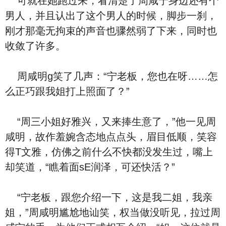
可就在她跑过来，看清楚了周咸宁身边还有个
男人，并且认出了这个男人的时候，脚步一刹，
刚才那毫无拘束的声音也骤然弱了下来，同时也
收敛了许多。
周咸明g笑了几声：“宁老板，您也在呀……怎
么正巧跟我姐打上照面了？”
“周三小姐好雅兴，又来捧生意了，”他一见周
咸明，故作羞婉含态地点点头，眉目低顺，笑容
得T文雅，仿佛之前什么不快都没发生过，嘴上
却笑道，“瞧着面sE润泽，可还快活？”
“宁老板，跟您介绍一下，这是我二姐，我亲
姐，”周咸明尴尬地讪笑，权当做没听见，拉过周