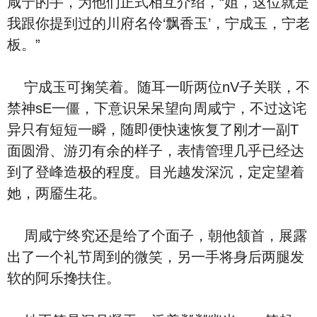
咸宁的手，为他们正式相互介绍，“姐，这位就是
我跟你提到过的川府名伶‘飘香玉’，宁成玉，宁老
板。”
宁成玉可掬笑着。随耳一听两位nV子关联，不
禁神sE一僵，下意识呆呆望向周咸宁，不过这诧
异只有短短一瞬，随即便快速恢复了刚才一副T
面圆滑、游刃有余的样子，表情管理几乎已经达
到了登峰造极的程度。目光越发深沉，定定望着
她，两靥生花。
周咸宁终究还是给了个面子，朝他颔首，展露
出了一个礼节周到的微笑，另一手将身后两腿发
软的阿乐搀扶住。