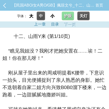
【民国ABO/女A男O/GB】佩琼文兮_十二、山雨Y来
首页
大
中
小
护眼
关灯
字体：
上一章
目录
下一页
十二、山雨Y来 (第1/10页)
“瞧见我姐没？我刚才把她安置在……诶！二
姐！你在那儿呀！”
刚从屋子里出来的周咸明提着K腰带，下意识
一抬头，目光便捕捉到了亲人熟悉的身影。她忙
不迭朝着自家二姐方向兴致B0B0溜下楼来，一边
跑着，一边甜腻腻地撒娇叫姐。