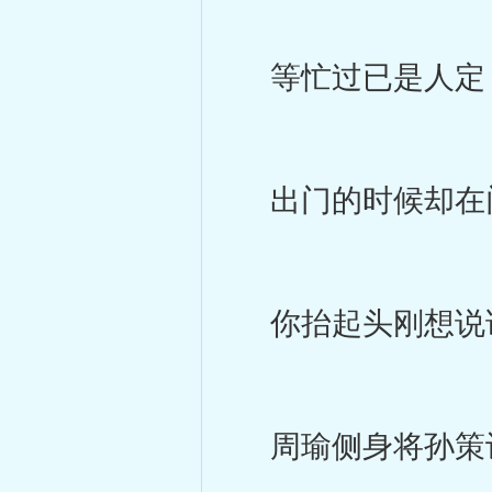
等忙过已是人定
出门的时候却在
你抬起头刚想说话
周瑜侧身将孙策让