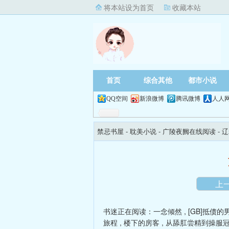
将本站设为首页
收藏本站
首页
综合其他
都市小说
QQ空间
新浪微博
腾讯微博
人人
禁忌书屋
- 耽美小说 -
广陵夜阙在线阅读
- 
上
书迷正在阅读：
一念倾然
,
[GB]抵债的
旅程
,
楼下的房客
,
从舔肛尝精到操服