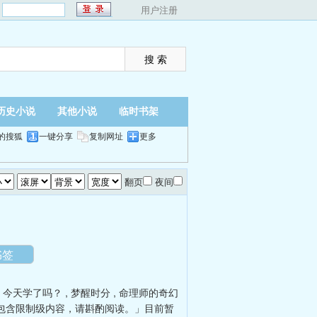
：
用户注册
历史小说
其他小说
临时书架
的搜狐
一键分享
复制网址
更多
翻页
夜间
）
书签
，今天学了吗？
,
梦醒时分
,
命理师的奇幻
包含限制级内容，请斟酌阅读。」目前暂