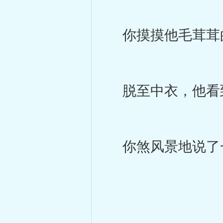
你摸摸他毛茸茸
脱至中衣，他看到
你煞风景地说了一