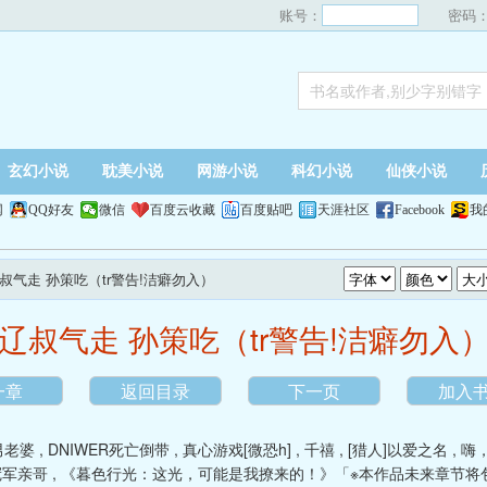
账号：
密码
玄幻小说
耽美小说
网游小说
科幻小说
仙侠小说
网
QQ好友
微信
百度云收藏
百度贴吧
天涯社区
Facebook
我
辽叔气走 孙策吃（tr警告!洁癖勿入）
辽叔气走 孙策吃（tr警告!洁癖勿入
一章
返回目录
下一页
加入
男老婆
,
DNIWER死亡倒带
,
真心游戏[微恐h]
,
千禧
,
[猎人]以爱之名
,
嗨
冠军亲哥
,
《暮色行光：这光，可能是我撩来的！》「※本作品未来章节将