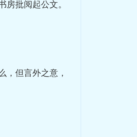
书房批阅起公文。
么，但言外之意，