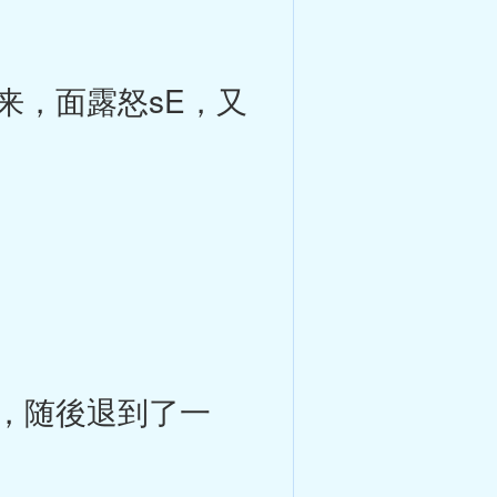
，面露怒sE，又
，随後退到了一
。