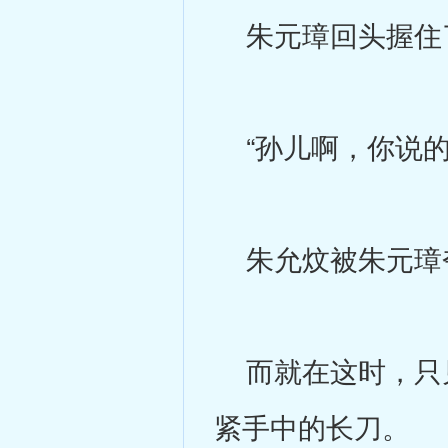
朱元璋回头握住
“孙儿啊，你说的
朱允炆被朱元璋
而就在这时，只见
紧手中的长刀。