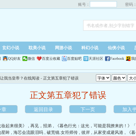
账号：
密码
玄幻小说
耽美小说
网游小说
科幻小说
仙侠小说
网
QQ好友
微信
百度云收藏
百度贴吧
天涯社区
Facebook
我
让我当皇帝？在线阅读
- 正文第五章犯了错误
正文第五章犯了错误
一章
返回目录
下一页
加入
化妆起来很美》
,
再见，招弟
,
《暮色行光：这光，可能是我撩来的！》「
的星眸
,
海芯会流眼泪吗
,
破荒镜.女符师传
,
彼岸
,
从家变成避风港
,
《暮