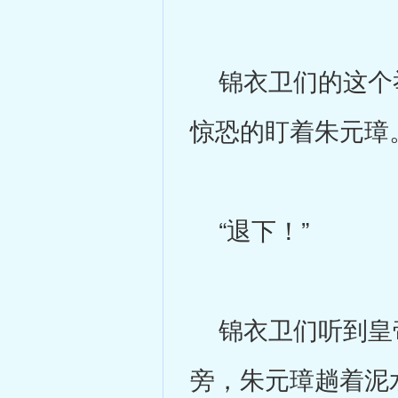
锦衣卫们的这个举
惊恐的盯着朱元璋
“退下！”
锦衣卫们听到皇帝
旁，朱元璋趟着泥