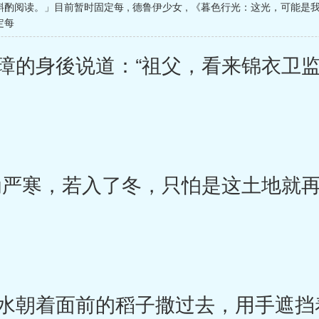
斟酌阅读。」目前暂时固定每
,
德鲁伊少女
,
《暮色行光：这光，可能是我
定每
的身後说道：“祖父，看来锦衣卫监
严寒，若入了冬，只怕是这土地就再
朝着面前的稻子撒过去，用手遮挡着