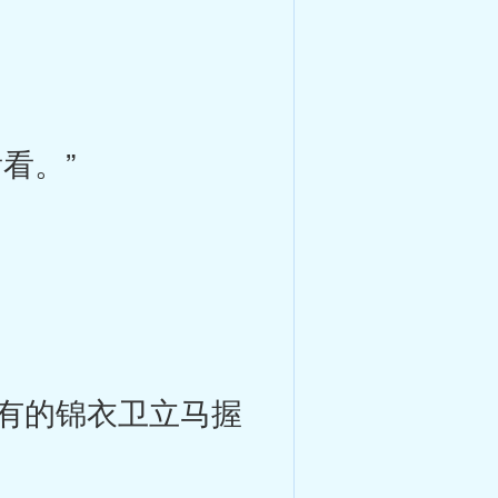
看。”
有的锦衣卫立马握