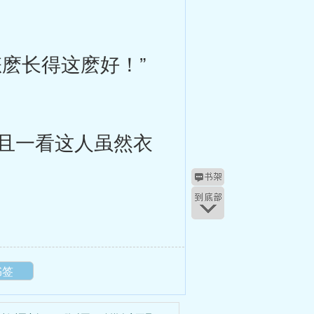
麽长得这麽好！”
且一看这人虽然衣
书签