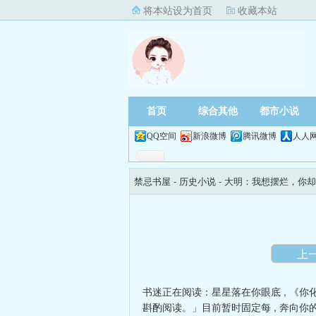
将本站设为首页
收藏本站
首页
综合其他
都市小说
QQ空间
新浪微博
腾讯微博
人人
禁忌书屋
- 历史小说 -
大明：我想摆烂，你却
上
书迷正在阅读：
星星落在你眼底
,
《你
斟酌阅读。」目前暂时固定每
,
奔向你