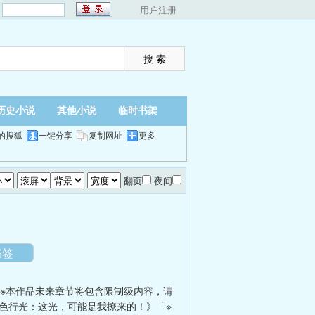
：
用户注册
历史小说
其他小说
临时书架
的搜狐
一键分享
复制网址
更多
翻页
夜间
书签
※本作品未来章节将包含限制级内容，请
色行光：这光，可能是我撩来的！》「※