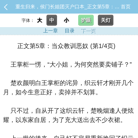
重生归来，侯门长姐团灭户口本_正文第5章：当众教训恶奴
首页
大
中
小
护眼
关灯
字体：
上一章
目录
下一页
正文第5章：当众教训恶奴 (第1/4页)
王掌柜一愣，“大小姐，为何突然要卖铺子？”
楚欢颜明白王掌柜的诧异，织云轩才刚开几个
月，如今生意正好，卖掉并不划算。
只不过，自从开了这织云轩，楚晚烟逢人便炫
耀，以东家自居，为了充大送出去不少衣裙。