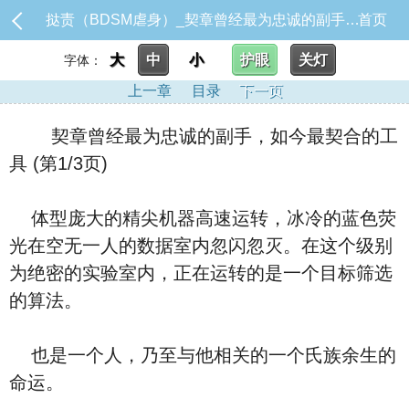
挞责（BDSM虐身）_契章曾经最为忠诚的副手，如今最契合的工具
首页
大
中
小
护眼
关灯
字体：
上一章
目录
下一页
契章曾经最为忠诚的副手，如今最契合的工
具 (第1/3页)
体型庞大的精尖机器高速运转，冰冷的蓝色荧
光在空无一人的数据室内忽闪忽灭。在这个级别
为绝密的实验室内，正在运转的是一个目标筛选
的算法。
也是一个人，乃至与他相关的一个氏族余生的
命运。