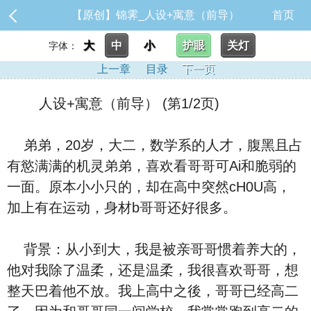
【原创】锦霁_人设+寓意（前导）
首页
大
中
小
护眼
关灯
字体：
上一章
目录
下一页
人设+寓意（前导） (第1/2页)
弟弟，20岁，大二，数学系的人才，腹黑且占
有慾满满的机灵弟弟，喜欢看哥哥可Ai和脆弱的
一面。原本小小只的，却在高中突然cH0U高，
加上有在运动，身材b哥哥还好很多。
背景：从小到大，我是被亲哥哥惯着养大的，
他对我除了温柔，还是温柔，我很喜欢哥哥，想
整天巴着他不放。我上高中之後，哥哥已经高二