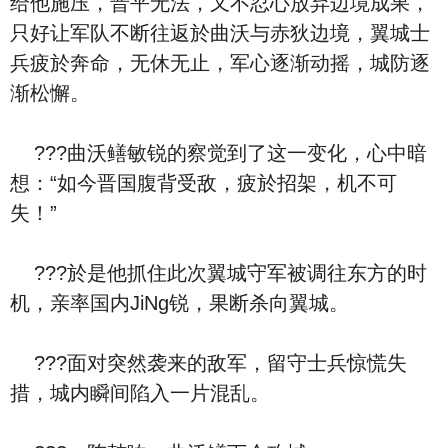
给他施压，晋平无法，又不忍心放弃边境成果，
只好让军队不断往返於曲沃与赤狄边境，翼城士
兵疲於奔命，无休无止，军心逐渐动摇，城防逐
渐松懈。
???曲沃鳝敏锐的察觉到了这一变化，心中暗
想：“如今晋国腹背受敌，疲於招架，机不可
失！”
???於是他抓住此次翼城守军被调往东方的时
机，亲率国内JiNg锐，果断杀向翼城。
???面对突然袭来的敌军，留守士兵惊慌失
措，城内瞬间陷入一片混乱。