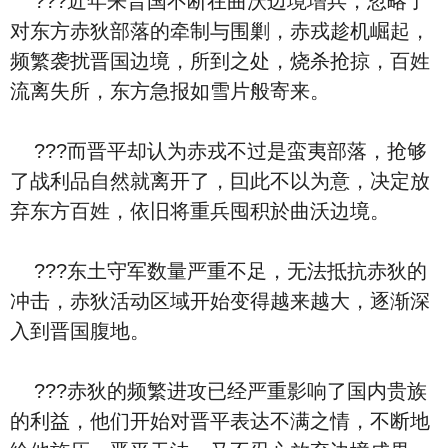
???近年来晋国不断在曲沃边境增兵，忽略了
对东方赤狄部落的牵制与围剿，赤戎趁机崛起，
频繁袭扰晋国边境，所到之处，烧杀抢掠，百姓
流离失所，东方急报如雪片般寄来。
???而晋平却认为赤戎不过是蛮夷部落，抢够
了战利品自然就离开了，囙此不以为意，决定放
弃东方百姓，依旧将重兵囤积於曲沃边境。
???东土守军数量严重不足，无法抵抗赤狄的
冲击，赤狄活动区域开始变得越来越大，逐渐深
入到晋国腹地。
???赤狄的频繁进攻已经严重影响了国内贵族
的利益，他们开始对晋平表达不满之情，不断地