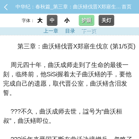
中华纪：春秋篇_第三章：曲沃鳝伐晋X郑寤生伐京
首页
大
中
小
护眼
关灯
字体：
上一章
目录
下一页
第三章：曲沃鳝伐晋X郑寤生伐京 (第1/5页)
周元四十年，曲沃成师走到了生命的最後一
刻，临终前，他SiSi握着太子曲沃鳝的手，要他
完成自己的遗愿，取代晋公室，曲沃鳝含泪发
誓。
???不久，曲沃成师去世，諡号为“曲沃桓
叔”，曲沃鳝即位。