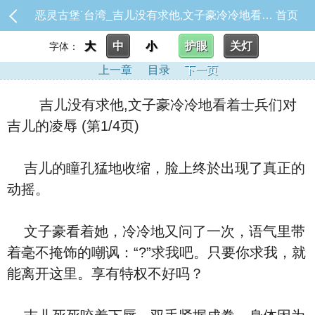
恶灵古堡˙台湾_吉儿没有求他,文子豪冷冷地看着士兵们对吉儿的凌辱
首页
大
中
小
护眼
关灯
字体：
上一章
目录
下一页
吉儿没有求他,文子豪冷冷地看着士兵们对
吉儿的凌辱 (第1/4页)
吉儿的瞳孔猛地收缩，脸上终於出现了真正的
动摇。
文子豪看着她，冷冷地又问了一次，语气里带
着毫不掩饰的嘲讽：“?”求我吧。只要你求我，就
能离开这里。享有特权不好吗？