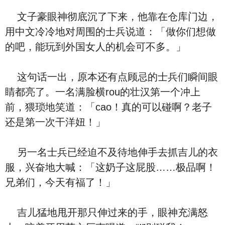
文子豪眼神彻底沉了下来，他靠在仓库门边，
用中文冷冷地对周围的士兵说道：「做你们想做
的吧，能玩到外国女人的机会可不多。」
这句话一出，原本还有点顾忌的士兵们瞬间眼
睛都亮了。一名满脸横rou的壮汉第一个冲上
前，猥琐地笑道：「cao！真的可以碰啊？老子
还是第一次干洋妞！」
另一名士兵已经迫不及待地伸手去抓吉儿的衣
服，兴奋地大喊：「这奶子这屁股……极品啊！
兄弟们，今天有福了！」
吉儿猛地甩开那只伸过来的手，眼神充满怒