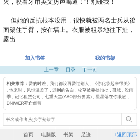
火，咬着牙用英文厉声喝道：“!”别碰我！
但她的反抗根本没用，很快就被两名士兵从後
面架住手臂，按在墙上。衣服被粗暴地往下扯，
露出
加入书签
我的书架
上一章
目录
下一页
相关推荐：
爱的时差
,
我们都没再爱过别人
,
《你化妆起来很美》
,
他来时，风也温柔了
,
迟到的告白
,
校草被要挟扣批
,
孤城
,
没雨
季
,
记忆租赁公司
,
七重天堂(ABO部分要素)
,
星星落在你眼底
,
DNIWER死亡倒带
首页
电脑版
书架
足迹
↑返回顶部