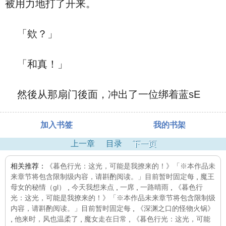
被用力地打了开来。
「欸？」
「和真！」
然後从那扇门後面，冲出了一位绑着蓝sE
加入书签
我的书架
上一章
目录
下一页
相关推荐：
《暮色行光：这光，可能是我撩来的！》「※本作品未
来章节将包含限制级内容，请斟酌阅读。」目前暂时固定每
,
魔王
母女的秘情（gl）
,
今天我想来点
,
一席
,
一路晴雨
,
《暮色行
光：这光，可能是我撩来的！》「※本作品未来章节将包含限制级
内容，请斟酌阅读。」目前暂时固定每
,
《深渊之口的怪物火锅》
,
他来时，风也温柔了
,
魔女走在日常
,
《暮色行光：这光，可能