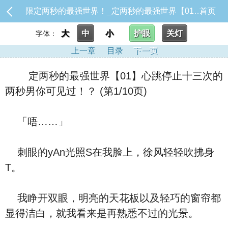
限定两秒的最强世界！_定两秒的最强世界【01】心跳停止十三次的两秒男你可见过！？
首页
大
中
小
护眼
关灯
字体：
上一章
目录
下一页
定两秒的最强世界【01】心跳停止十三次的
两秒男你可见过！？ (第1/10页)
「唔……」
刺眼的yAn光照S在我脸上，徐风轻轻吹拂身
T。
我睁开双眼，明亮的天花板以及轻巧的窗帘都
显得洁白，就我看来是再熟悉不过的光景。