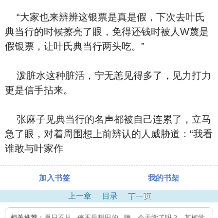
“大家也来辨辨这银票是真是假，下次去叶氏
典当行的时候擦亮了眼，免得还钱时被人W蔑是
假银票，让叶氏典当行两头吃。”
泼脏水这种脏活，宁无恙见得多了，见力打力
更是信手拈来。
张麻子见典当行的名声都被自己连累了，立马
急了眼，对着周围想上前辨认的人威胁道：“我看
谁敢与叶家作
加入书签
我的书架
上一章
目录
下一页
相关推荐：
夏日不从
,
俺不是耕田的
,
嗨，今天学了吗？
,
某柯学