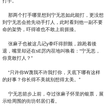
打手。
那两个打手哪里想到宁无恙如此能打，更没想
到宁无恙会抢先动手打人，此时看到他一副不要
命的架势，吓得谁也不敢上前捱揍。
张麻子也被这几记y拳吓得胆颤，踉跄着後
退，嘴里却还在sE厉内荏地叫唤着：“宁无恙，
你竟敢打人？”
“只许你W蔑我不许我打你，天底下哪有这样
的好事？你长得不美就别想得太美。”
宁无恙箭步上前，夺过张麻子怀里的银票，展
示给周围的街坊邻居们看。