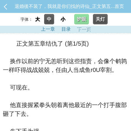
退婚後不装了，我就是你们找的诗仙_正文第五章结仇了
首页
大
中
小
护眼
关灯
字体：
上一章
目录
下一页
正文第五章结仇了 (第1/5页)
换作以前的宁无恙听到这些指责，会像个鹌鹑
一样吓得战战兢兢，任由人当成鱼r0U宰割。
可现在。
他直接握紧拳头朝着离他最近的一个打手腹部
砸了下去。