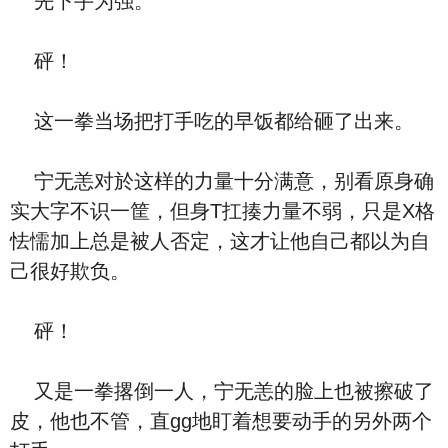
先下手为强。
砰！
这一拳当场把打手吃的早饭都给砸了出来。
宁无恙对於这样的力量十分满意，别看原身确
实大字不识一筐，但身T扛揍力量不弱，只是X格
怯懦加上总是被人否定，这才让他自己都以为自
己很好欺负。
砰！
又是一拳撂倒一人，宁无恙的脸上也被擦破了
皮，他也不管，直gg地盯着想要动手的另外两个