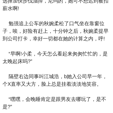
选择加快步伐溜掉，尼玛的，她可不想迟到被扣
薪水啊!
勉强追上公车的秋婉柔松了口气坐在靠窗位
子，唉，好险有赶上，十分钟之后，秋婉柔提早
到公司打卡，幸好一切都在她的计算之内，呼!
“早啊!小柔，今天怎么看起来匆匆忙忙的，是
太晚起床吗?”
隔壁右边同事叫江城浩，b她入公司早一年，
个X直率又大方，脸上总是挂着淡淡地笑容。
“嘿嘿，会晚睡肯定是跟男友去哪玩了，是不
是?”