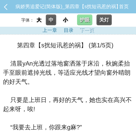
病娇男追爱记(简体版)_第四章【s扰短讯惹的祸】
首页
大
中
小
护眼
关灯
字体：
上一章
目录
下一页
第四章【s扰短讯惹的祸】 (第1/5页)
清晨yAn光透过落地窗洒落于床沿，秋婉柔抬
手至眼前遮掉光线，等适应光线才望向窗外晴朗
的好天气。
只要是上班日，再好的天气，她也实在高兴不
起来呀，唉!
“我要去上班，你跟来g麻?”