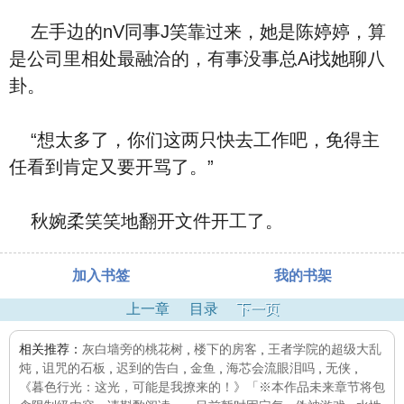
左手边的nV同事J笑靠过来，她是陈婷婷，算
是公司里相处最融洽的，有事没事总Ai找她聊八
卦。
“想太多了，你们这两只快去工作吧，免得主
任看到肯定又要开骂了。”
秋婉柔笑笑地翻开文件开工了。
加入书签
我的书架
上一章
目录
下一页
相关推荐：
灰白墙旁的桃花树
,
楼下的房客
,
王者学院的超级大乱
炖
,
诅咒的石板
,
迟到的告白
,
金鱼
,
海芯会流眼泪吗
,
无侠
,
《暮色行光：这光，可能是我撩来的！》「※本作品未来章节将包