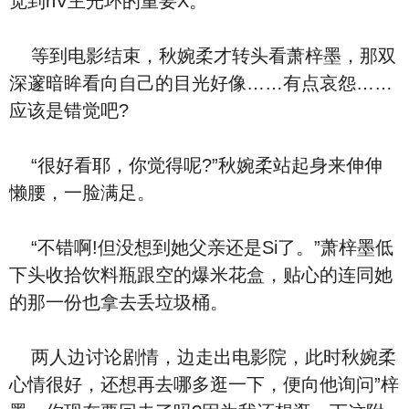
觉到nV主光环的重要X。
等到电影结束，秋婉柔才转头看萧梓墨，那双
深邃暗眸看向自己的目光好像……有点哀怨……
应该是错觉吧?
“很好看耶，你觉得呢?”秋婉柔站起身来伸伸
懒腰，一脸满足。
“不错啊!但没想到她父亲还是Si了。”萧梓墨低
下头收拾饮料瓶跟空的爆米花盒，贴心的连同她
的那一份也拿去丢垃圾桶。
两人边讨论剧情，边走出电影院，此时秋婉柔
心情很好，还想再去哪多逛一下，便向他询问”梓