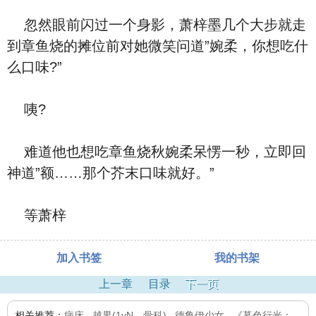
忽然眼前闪过一个身影，萧梓墨几个大步就走
到章鱼烧的摊位前对她微笑问道”婉柔，你想吃什
么口味?”
咦?
难道他也想吃章鱼烧秋婉柔呆愣一秒，立即回
神道”额……那个芥末口味就好。”
等萧梓
加入书签
我的书架
上一章
目录
下一页
相关推荐：
病床
,
越界(1vN，骨科)
,
德鲁伊少女
,
《暮色行光：