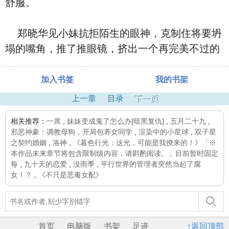
舒服。
郑晓华见小妹抗拒陌生的眼神，克制住将要坍
塌的嘴角，推了推眼镜，挤出一个再完美不过的
加入书签
我的书架
上一章
目录
下一页
相关推荐：
一席
,
妹妹变成鬼了怎么办[暗黑复仇]
,
五月二十九
,
邪恶神豪：调教母狗，开局包养女同学
,
渲染中的小星球
,
双子星
之契约婚姻
,
洛神
,
《暮色行光：这光，可能是我撩来的！》「※
本作品未来章节将包含限制级内容，请斟酌阅读。」目前暂时固定
每
,
九十天的恋爱
,
没雨季
,
平行世界的管理者突然当起了腐
女！？
,
《不只是恶毒女配》
首页
电脑版
书架
足迹
↑返回顶部