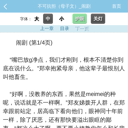
不可抗拒（母子文）_闹剧
首页
大
中
小
护眼
关灯
字体：
上一章
目录
下一页
闹剧 (第1/4页)
“嘴巴放g净点，我们才刚到，根本不清楚你到
底在说什么。”郑幸抱紧母亲，他这辈子最恨别人
叫他畜生。
“好啊，没教养的东西，果然是meimei的种
呢，说话就是不一样啊。”郑友娣拨开人群，在郑
幸跟前站定，居高临下看向他们，眼神同十年前
一样，除了厌恶，还有那快要溢出眼眶的鄙