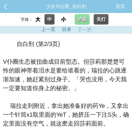
少女与公爵_自白剂
首页
大
中
小
护眼
关灯
字体：
上一页
目录
下一页
自白剂 (第2/3页)
V仆圈生态被扭曲成目前型态。但莎莉那楚楚可
怜的眼神带着泪水是要给谁看的，瑞拉的心跳逐
渐加速，她赶紧别过身子。「哭也没用，今天我
一定要知道你身上的秘密。」
瑞拉走到附近，拿出她准备好的药Ye，又拿出
一个针筒x1取里面的YeT，她挤压一下注S头，确
定里面没有空气，就这麽走回莎莉面前。