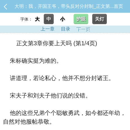
大明：我，开国王爷，带头反对分封制_正文第3章你要上天吗
首页
大
中
小
护眼
关灯
字体：
上一章
目录
下一页
正文第3章你要上天吗 (第1/4页)
朱标确实挺为难的。
讲道理，若论私心，他并不想分封诸王。
宋夫子和刘夫子他们说的没错。
他的这些兄弟个个聪敏勇武，如今都还年幼，
自然对他服帖恭敬。