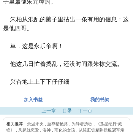
子里最像朱元璋的。
朱柏从混乱的脑子里拈出一条有用的信息：这
是他四哥。
草，这是永乐帝啊！
他这几日忙着捣乱，还没时间跟朱棣交流。
兴奋地上上下下仔仔细
加入书签
我的书架
上一章
目录
下一页
相关推荐：
余温未央
,
至尊猎艳路
,
为静者所歌
,
《孤星纪行:藏
锋》
,
风起就恋爱
,
洛神
,
雨化的女孩
,
从舔肛尝精到操服冠军亲