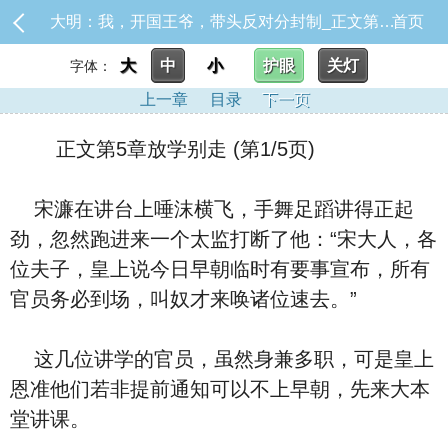
大明：我，开国王爷，带头反对分封制_正文第5章放学别走
首页
大
中
小
护眼
关灯
字体：
上一章
目录
下一页
正文第5章放学别走 (第1/5页)
宋濂在讲台上唾沫横飞，手舞足蹈讲得正起
劲，忽然跑进来一个太监打断了他：“宋大人，各
位夫子，皇上说今日早朝临时有要事宣布，所有
官员务必到场，叫奴才来唤诸位速去。”
这几位讲学的官员，虽然身兼多职，可是皇上
恩准他们若非提前通知可以不上早朝，先来大本
堂讲课。