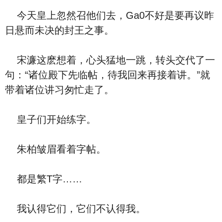
今天皇上忽然召他们去，Ga0不好是要再议昨
日悬而未决的封王之事。
宋濂这麽想着，心头猛地一跳，转头交代了一
句：“诸位殿下先临帖，待我回来再接着讲。”就
带着诸位讲习匆忙走了。
皇子们开始练字。
朱柏皱眉看着字帖。
都是繁T字……
我认得它们，它们不认得我。