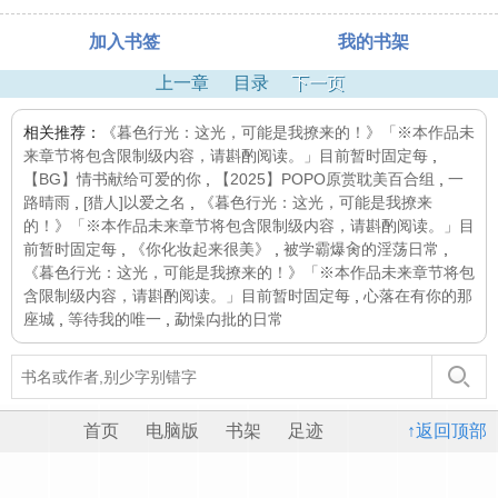
加入书签
我的书架
上一章
目录
下一页
相关推荐：
《暮色行光：这光，可能是我撩来的！》「※本作品未
来章节将包含限制级内容，请斟酌阅读。」目前暂时固定每
,
【BG】情书献给可爱的你
,
【2025】POPO原赏耽美百合组
,
一
路晴雨
,
[猎人]以爱之名
,
《暮色行光：这光，可能是我撩来
的！》「※本作品未来章节将包含限制级内容，请斟酌阅读。」目
前暂时固定每
,
《你化妆起来很美》
,
被学霸爆肏的淫荡日常
,
《暮色行光：这光，可能是我撩来的！》「※本作品未来章节将包
含限制级内容，请斟酌阅读。」目前暂时固定每
,
心落在有你的那
座城
,
等待我的唯一
,
勐懆禸批的日常
首页
电脑版
书架
足迹
↑返回顶部