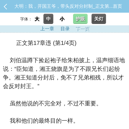
大明：我，开国王爷，带头反对分封制_正文第17章违
首页
大
中
小
护眼
关灯
字体：
上一章
目录
下一页
正文第17章违 (第1/4页)
刘伯温蹲下捡起袍子给朱柏披上，温声细语地
说：“臣知道，湘王烧旗是为了不跟兄长们起纷
争。湘王知道分封后，免不了兄弟相残，所以才
会反对封王。”
虽然他说的不完全对，不过不重要。
我和他们的最终目的一样。