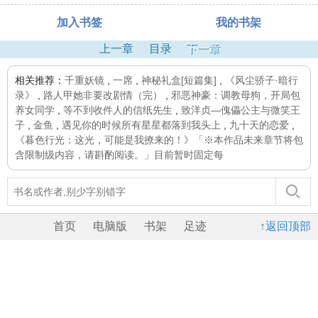
加入书签
我的书架
上一章
目录
下一章
相关推荐：
千重妖镜
,
一席
,
神秘礼盒[短篇集]
,
《风尘骄子·暗行
录》
,
路人甲她非要改剧情（完）
,
邪恶神豪：调教母狗，开局包
养女同学
,
等不到收件人的信纸先生
,
致洋贞—傀儡公主与微笑王
子
,
金鱼
,
遇见你的时候所有星星都落到我头上
,
九十天的恋爱
,
《暮色行光：这光，可能是我撩来的！》「※本作品未来章节将包
含限制级内容，请斟酌阅读。」目前暂时固定每
首页
电脑版
书架
足迹
↑返回顶部