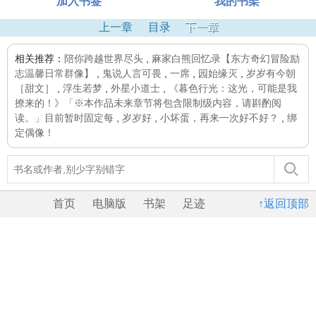
加入书签
我的书架
上一章
目录
下一章
相关推荐：
陪你跨越世界尽头
,
麻家白熊回忆录【东方奇幻冒险励
志温馨日常群像】
,
鬼说人言可畏
,
一席
,
园始缘灭
,
岁岁有今朝
［甜文］
,
浮生若梦
,
外星小道士
,
《暮色行光：这光，可能是我
撩来的！》「※本作品未来章节将包含限制级内容，请斟酌阅
读。」目前暂时固定每
,
岁岁好
,
小坏蛋，再来一次好不好？
,
绑
定偶像！
首页
电脑版
书架
足迹
↑返回顶部